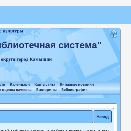
е культуры
иблиотечная система"
о округа-город Камышин
сти
Календари
Карта сайта
Книжные новинки
 оценка качества
Викторины
Веблиография
Назад
ной событиями жизни: о работе в театре и кино, в том