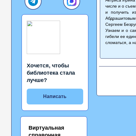
числе и о съе
и получить и
Абдрашитовым
Сергеем Безру
Узнаем и о са
гибели ее един
сломаться, а н
Хочется, чтобы
библиотека стала
лучше?
Написать
Виртуальная
справочная