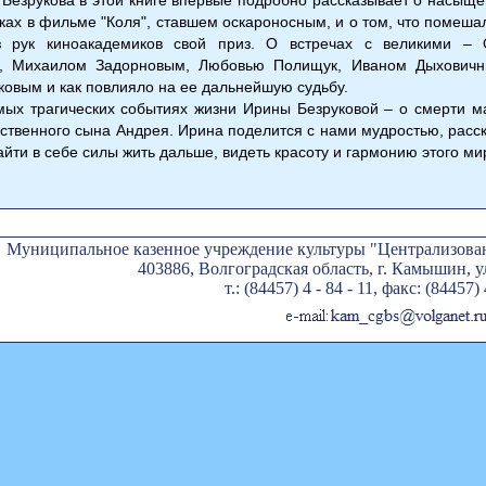
мках в фильме "Коля", ставшем оскароносным, и о том, что помеш
з рук киноакадемиков свой приз. О встречах с великими – 
, Михаилом Задорновым, Любовью Полищук, Иваном Дыховичны
ковым и как повлияло на ее дальнейшую судьбу.
мых трагических событиях жизни Ирины Безруковой – о смерти м
ственного сына Андрея. Ирина поделится с нами мудростью, расска
айти в себе силы жить дальше, видеть красоту и гармонию этого ми
Муниципальное казенное учреждение культуры "Централизован
403886, Волгоградская область, г. Камышин, ул
т.: (84457) 4 - 84 - 11, факс: (84457) 