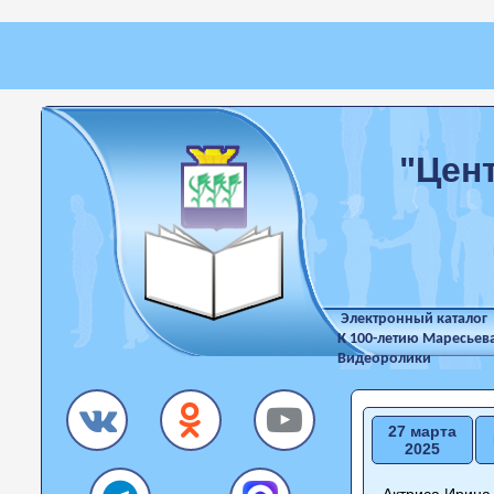
"Цен
Электронный каталог
К 100-летию Маресьев
Видеоролики
27 марта
2025
Актриса Ирина 