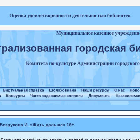
Оценка удовлетворенности деятельностью библиотек
Муниципальное казенное учреждени
трализованная городская б
Комитета по культуре Администрации городског
Виртуальная справка
Шолоховиана
Наши ресурсы
О нас
Ново
а
Конкурсы
Часто задаваемые вопросы
Документы
Независимая
Безрукова И. «Жить дальше» 16+
Безрукова в этой книге впервые подробно рассказывает о насыщен