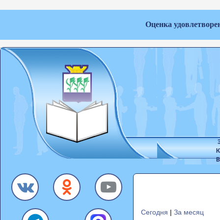
Оценка удовлетворе
К
В
Сегодня
|
За месяц