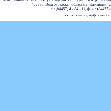
403886, Волгоградская область, г. Камышин, ул
т.: (84457) 4 - 84 - 11, факс: (84457) 