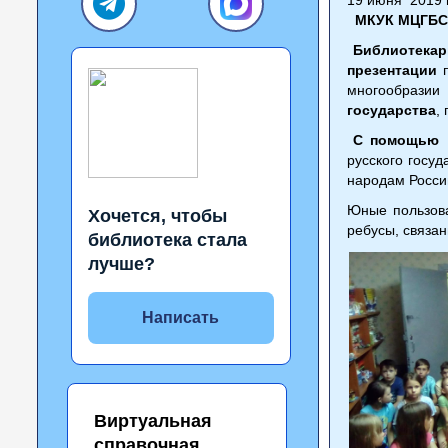
МКУК МЦГБС н
Библиотекар
презентации
п
многообразии
государства
,
С помощью к
русского госуд
народам Росси
Юные пользова
Хочется, чтобы
ребусы, связан
библиотека стала
лучше?
Написать
Виртуальная
справочная