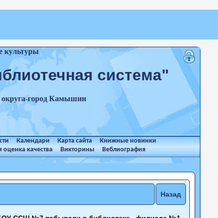
е культуры
иблиотечная система"
о округа-город Камышин
сти
Календари
Карта сайта
Книжные новинки
 оценка качества
Викторины
Веблиография
Назад
МБОУ ССШ №7 побывали в библиотеке –филиале №1