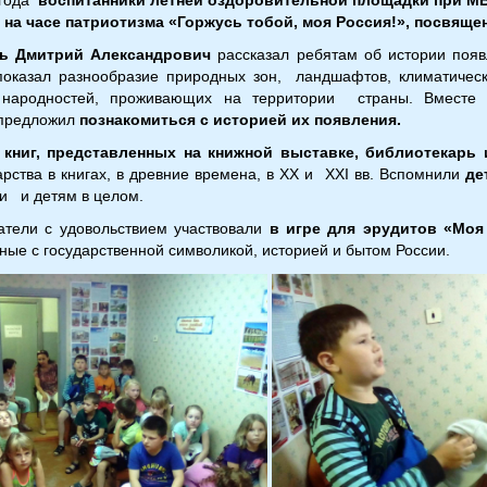
а часе патриотизма «Горжусь тобой, моя Россия!», посвяще
ь Дмитрий Александрович
рассказал ребятам об истории появ
оказал разнообразие природных зон, ландшафтов, климатическ
 народностей, проживающих на территории страны. Вместе
 предложил
познакомиться с историей их появления.
ниг, представленных на книжной выставке, библиотекарь
арства в книгах, в древние времена, в XX и XXI вв. Вспомнили
де
и и детям в целом.
тели с удовольствием участвовали
в игре для эрудитов «Моя
ные с государственной символикой, историей и бытом России.