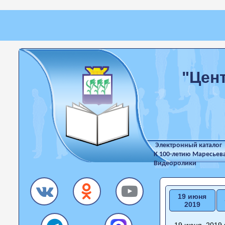
"Цен
Электронный каталог
К 100-летию Маресьев
Видеоролики
19 июня
2019
19 июня 2019 