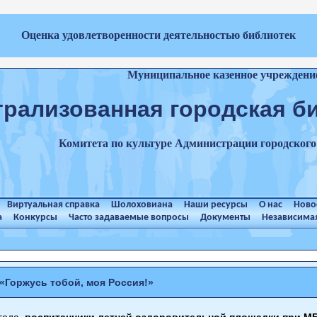
Оценка удовлетворенности деятельностью библиотек
Муниципальное казенное учреждени
трализованная городская б
Комитета по культуре Администрации городског
Виртуальная справка
Шолоховиана
Наши ресурсы
О нас
Ново
а
Конкурсы
Часто задаваемые вопросы
Документы
Независимая
«Горжусь тобой, моя Россия!»
года
воспитанники летней оздоровительной площадки при 