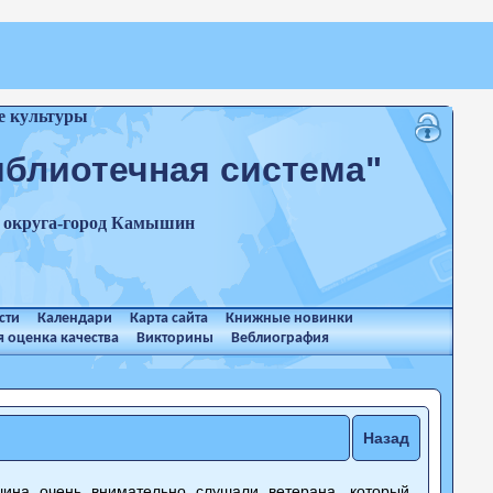
е культуры
иблиотечная система"
о округа-город Камышин
сти
Календари
Карта сайта
Книжные новинки
 оценка качества
Викторины
Веблиография
Назад
шина очень внимательно слушали ветерана, который