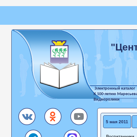
"Цен
Электронный каталог
К 100-летию Маресьев
Видеоролики
5 мая 2011
Воспитанники