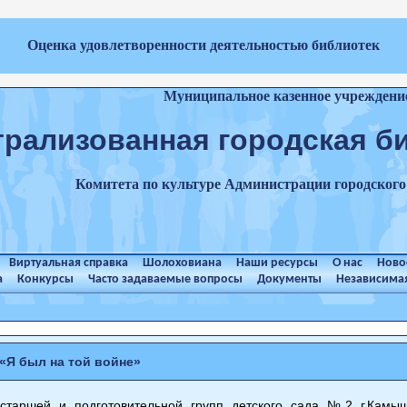
Оценка удовлетворенности деятельностью библиотек
Муниципальное казенное учреждени
трализованная городская б
Комитета по культуре Администрации городског
Виртуальная справка
Шолоховиана
Наши ресурсы
О нас
Ново
а
Конкурсы
Часто задаваемые вопросы
Документы
Независимая
«Я был на той войне»
 старшей и подготовительной групп детского сада №2 г.Камы