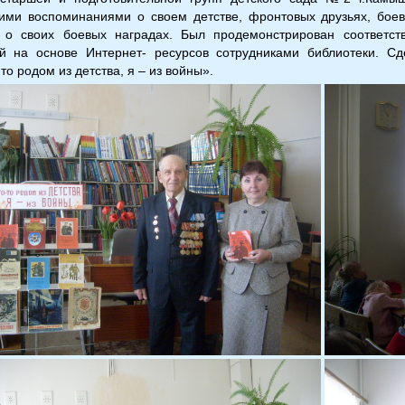
ими воспоминаниями о своем детстве, фронтовых друзьях, бое
о своих боевых наградах. Был продемонстрирован соответств
й на основе Интернет- ресурсов сотрудниками библиотеки. С
то родом из детства, я – из войны».