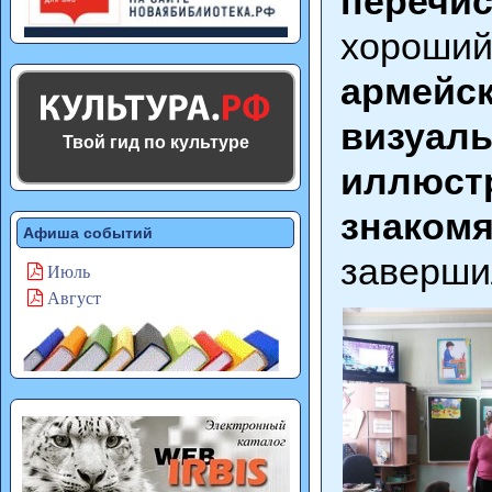
перечи
хороший
армейс
визуа
Твой гид по культуре
иллюстр
знаком
Афиша событий
заверши
Июль
Август