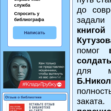
служба
до сов
Спросить у
задали
библиографа
книг
Написать
Кутузов
помог
солдат
для м
Б.Нико
полност
Отзыв о библиотеке
заката.