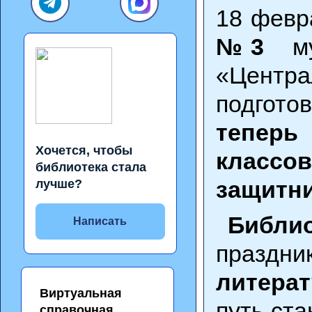
18 февр
№3
м
«Центра
подго
теперь
Хочется, чтобы
класс
библиотека стала
защитни
лучше?
Библио
Написать
праз
литерат
Виртуальная
путь ст
справочная