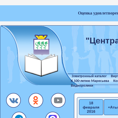
Оценка удовлетворе
"Центр
Электронный каталог
Вир
К 100-летию Маресьева
Ко
Видеоролики
18
февраля
«Аты
2016