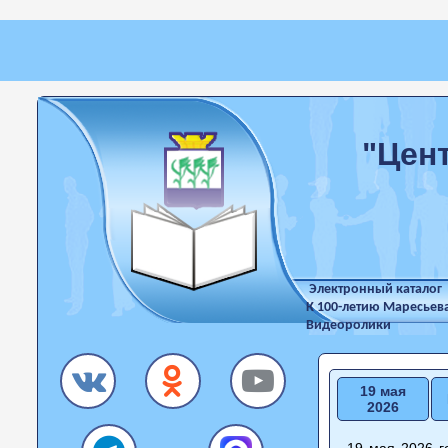
"Цен
Электронный каталог
К 100-летию Маресьев
Видеоролики
19 мая
2026
19 мая 2026 г