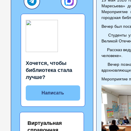
Маресьева» дл
Мероприятие 
городская биб
Вечер был пос
Студенты узна
Великой Отечес
Рассказ ведущ
человеке».
Хочется, чтобы
Вечер познако
библиотека стала
вдохновляющим
лучше?
Мероприятие п
Написать
Виртуальная
справочная