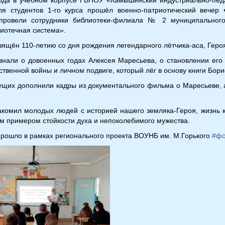
я студентов 1-го курса прошёл военно-патриотический вечер
провели сотрудники библиотеки-филиала № 2 муниципального 
лиотечная система».
вящён 110-летию со дня рождения легендарного лётчика-аса, Геро
ли о довоенных годах Алексея Маресьева, о становлении его 
твенной войны и личном подвиге, который лёг в основу книги Бор
их дополнили кадры из документального фильма о Маресьеве, а
мил молодых людей с историей нашего земляка-Героя, жизнь ко
 примером стойкости духа и непоколебимого мужества.
рошло в рамках регионального проекта ВОУНБ им. М.Горького
#фо