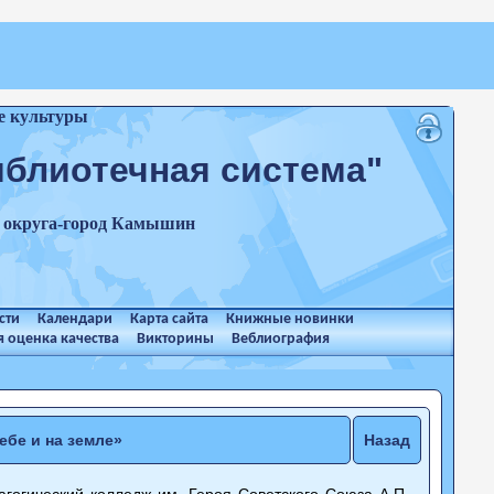
е культуры
иблиотечная система"
о округа-город Камышин
сти
Календари
Карта сайта
Книжные новинки
 оценка качества
Викторины
Веблиография
ебе и на земле»
Назад
гогический колледж им. Героя Советского Союза А.П.