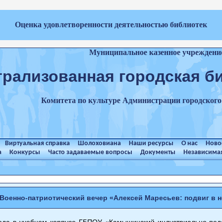
Оценка удовлетворенности деятельностью библиотек
Муниципальное казенное учреждени
трализованная городская б
Комитета по культуре Администрации городског
Виртуальная справка
Шолоховиана
Наши ресурсы
О нас
Ново
а
Конкурсы
Часто задаваемые вопросы
Документы
Независимая
Военно-патриотический вечер
«Алексей Маресьев: подвиг в н
ода в учебном корпусе ГБПОУ «Камышинский индустриально-педа