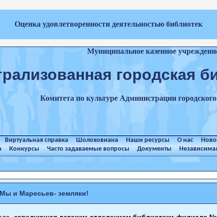
Оценка удовлетворенности деятельностью библиотек
Муниципальное казенное учреждени
трализованная городская б
Комитета по культуре Администрации городског
Виртуальная справка
Шолоховиана
Наши ресурсы
О нас
Ново
а
Конкурсы
Часто задаваемые вопросы
Документы
Независимая
Мы и Маресьев- земляки!
года
заведующая детским отделением библиотеки-филиала №