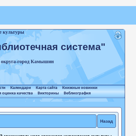
е культуры
иблиотечная система"
о округа-город Камышин
сти
Календари
Карта сайта
Книжные новинки
 оценка качества
Викторины
Веблиография
Назад
2 муниципального казенного учреждения культуры