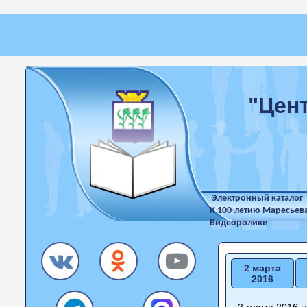
"Цен
Электронный каталог
К 100-летию Маресьев
Видеоролики
2 марта
2016
2 марта 2016 