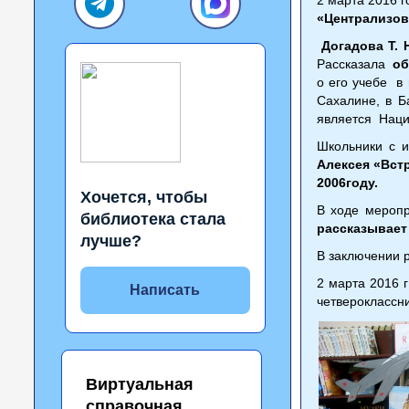
«Централизов
Догадова Т. 
Рассказала
об
о его учебе в
Сахалине, в Б
является Нацио
Школьники с 
Алексея «Вст
2006году.
Хочется, чтобы
В ходе мероп
библиотека стала
рассказывает
лучше?
В заключении 
2 марта 2016 
Написать
четвероклассн
Виртуальная
справочная