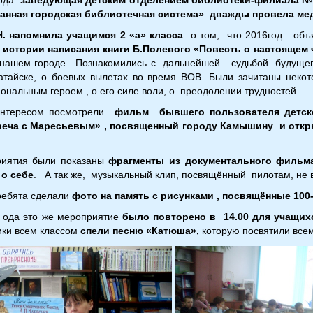
анная городская библиотечная система» дважды провела ме
Н. напомнила учащимся 2 «а» класса
о том, что 2016год об
 истории написания книги Б.Полевого «Повесть о настоящем 
 нашем городе. Познакомились с дальнейшей судьбой будущего
атайске, о боевых вылетах во время ВОВ. Были зачитаны неко
нальным героем , о его силе воли, о преодолении трудностей.
интересом посмотрели
фильм бывшего пользователя детск
реча с Маресьевым» , посвященный городу Камышину и откры
риятия были показаны
фрагменты из документального фильма
 о себе
. А так же, музыкальный клип, посвящённый пилотам, не 
ребята сделали
фото на память с рисунками , посвящённые 100
г ода это же мероприятие
было повторено в 14.00 для учащи
ики всем классом
спели песню «Катюша»,
которую посвятили все