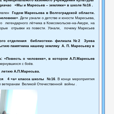
диачас «Мы и Маресьев – земляки» в школе №16 .
ъявлен
Годом Маресьева в Волгоградской области.
человеке»
. Дети узнали о детстве и юности Маресьева,
 легендарного лётчика в Комсомольске-на-Амуре, на
торые отрывки из повести. Узнали, почему Маресьев
ого отделения библиотеки- филиала №2 Зуева
тию памятника нашему земляку А. П. Маресьеву в
: «Повесть о человеке», в котором А.П.Маресьев
вернувшихся с боёв.
- летию А.П.Маресьва.
хся 4 «а» класса школы №16
. В конце мероприятия
м ветеранам Великой Отечественной войны .