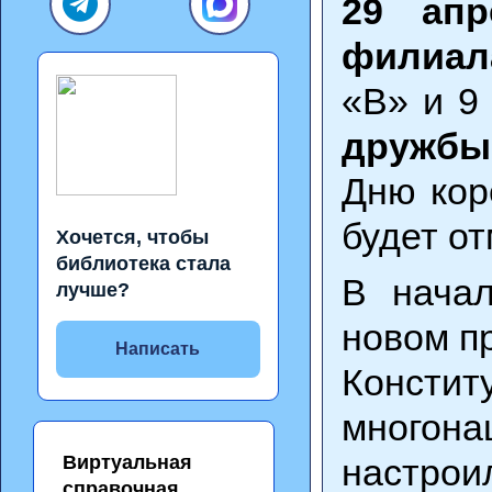
29 апр
филиал
«В» и 9
дружбы
Дню кор
будет о
Хочется, чтобы
библиотека стала
В начал
лучше?
новом п
Написать
Конст
многон
Виртуальная
настро
справочная