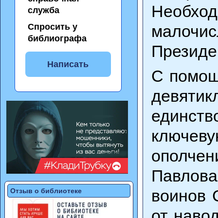
Необх
служба
Спросить у
малочис
библиографа
Президе
Написать
С помощ
девятик
единст
ключев
ополчен
Павлов
воинов 
Отзыв о библиотеке
от наво