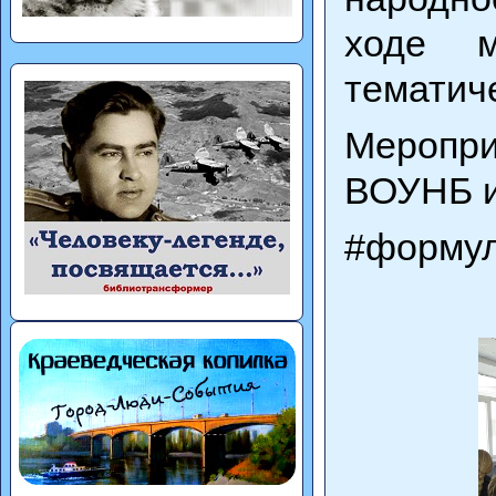
ходе м
тематич
Меропри
ВОУНБ и
#формул