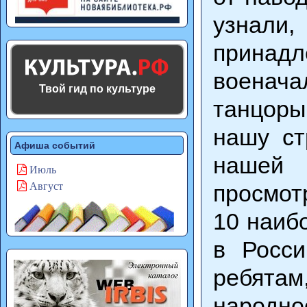
узнал
прина
военача
Твой гид по культуре
танцоры
нашу ст
Афиша событий
нашей
Июль
просмот
Август
10 наиб
в Росси
ребятам
народно