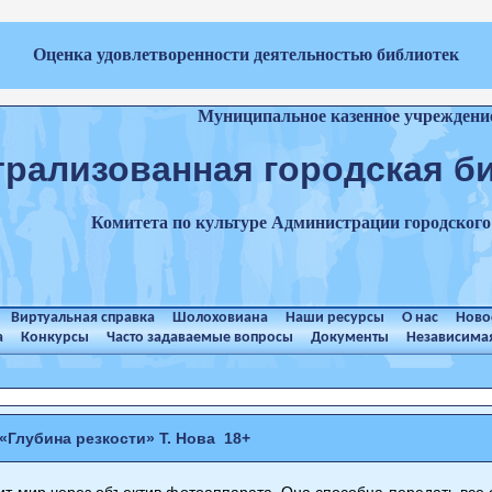
Оценка удовлетворенности деятельностью библиотек
Муниципальное казенное учреждени
трализованная городская б
Комитета по культуре Администрации городског
Виртуальная справка
Шолоховиана
Наши ресурсы
О нас
Ново
а
Конкурсы
Часто задаваемые вопросы
Документы
Независимая
«Глубина резкости» Т. Нова 18+
т мир через объектив фотоаппарата. Она способна передать все о