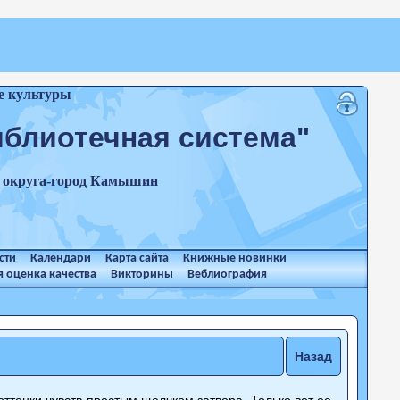
е культуры
иблиотечная система"
о округа-город Камышин
сти
Календари
Карта сайта
Книжные новинки
 оценка качества
Викторины
Веблиография
Назад
ттенки чувств простым щелчком затвора. Только вот ее