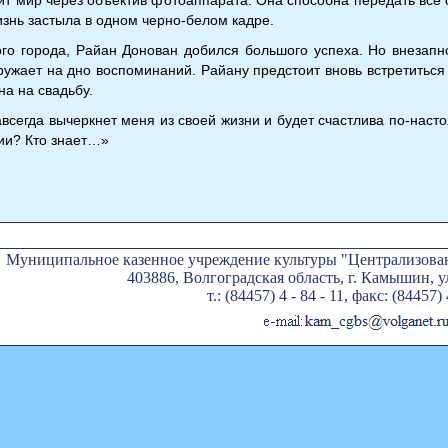
знь застыла в одном черно-белом кадре.
ого города, Райан Донован добился большого успеха. Но внезап
ужает на дно воспоминаний. Райану предстоит вновь встретиться 
а на свадьбу.
всегда вычеркнет меня из своей жизни и будет счастлива по-наст
ии? Кто знает…»
Муниципальное казенное учреждение культуры "Централизован
403886, Волгоградская область, г. Камышин, ул
т.: (84457) 4 - 84 - 11, факс: (84457) 