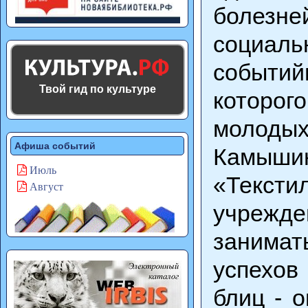
болезней
социал
событий
Твой гид по культуре
которог
молодых
Афиша событий
Камыши
Июль
«Тексти
Август
учрежде
занимат
успехов
блиц - 