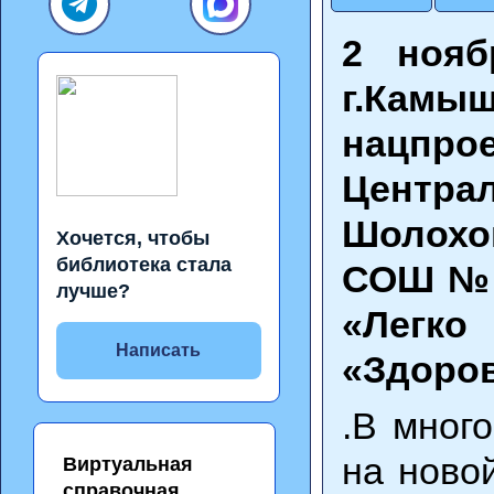
2 нояб
г.Камы
нацпрое
Центра
Шолохо
Хочется, чтобы
библиотека стала
СОШ №1
лучше?
«Легко
Написать
«Здоров
.В мног
на ново
Виртуальная
справочная