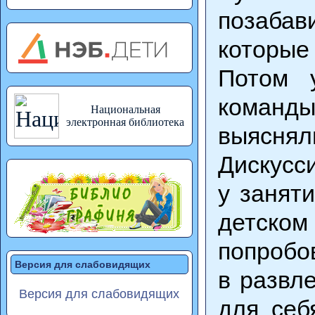
позабав
которые
Потом 
команды
Национальная
электронная библиотека
выяснял
Дискусс
у занят
детском
попробо
Версия для слабовидящих
в развл
Версия для слабовидящих
для себ