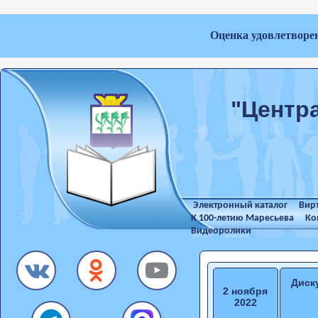
Оценка удовлетворе
"Центр
Электронный каталог
Вир
К 100-летию Маресьева
Ко
Видеоролики
Диск
2 ноября
2022