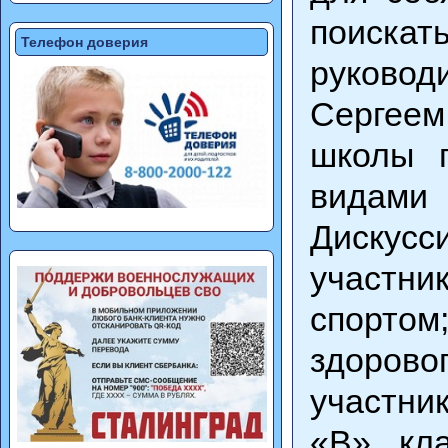
поискат
Телефон доверия
руково
Сергеем
школы г
видами
Дискус
участни
спорто
здорово
участни
«В» кла