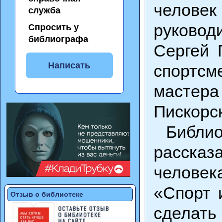
человек
служба
руково
Спросить у
библиографа
Сергей 
Написать
спортсм
мастера
Пискорс
Библио
рассказ
человек
«Спорт 
Отзыв о библиотеке
сделать 