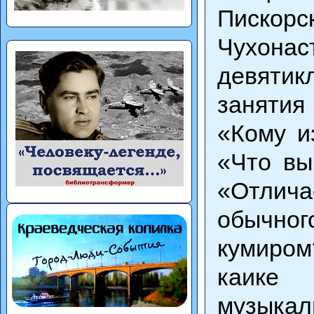
Пискор
Чухона
девятик
занятия
«Кому и
«Что вы
«Отлич
обычно
кумиром
каике
музыка