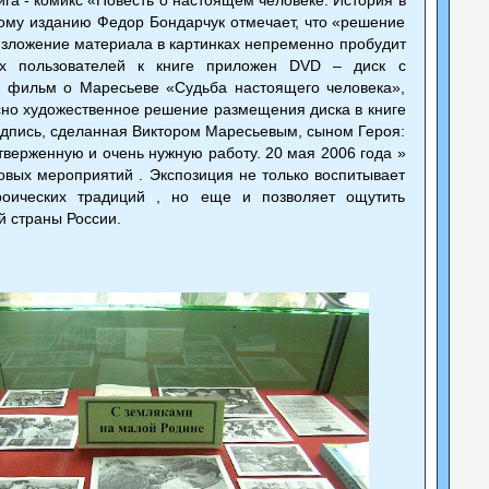
ному изданию Федор Бондарчук отмечает, что «решение
 изложение материала в картинках непременно пробудит
ых пользователей к книге приложен DVD – диск с
 фильм о Маресьеве «Судьба настоящего человека»,
сно художественное решение размещения диска в книге
 надпись, сделанная Виктором Маресьевым, сыном Героя:
тверженную и очень нужную работу. 20 мая 2006 года »
овых мероприятий . Экспозиция не только воспитывает
ероических традиций , но еще и позволяет ощутить
й страны России.