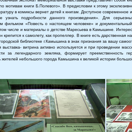
по мотивам книги Б.Полевого». В предисловии к этому эксклюзив
ературу в комиксы вернет детей к книгам. Доступное современное
е узнать подробности данного произведения». Для серьезн
м фильмом «Повесть о настоящем человеке» и документальный
том числе и материалы о детстве Маресьева в Камышине. Интере
н крепится к самолету, как пропеллер. В книге есть дарственная
городской библиотеке г.Камышина в знак признания за вашу самоо
 выставка- витрина активно используется и при проведении масс
ости за легендарного земляка, формирует преемственность г
ь жителей небольшого города Камышина к великой истории большо