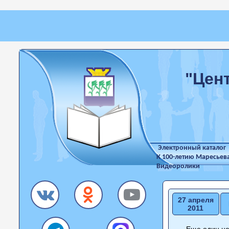
"Цен
Электронный каталог
К 100-летию Маресьев
Видеоролики
27 апреля
2011
Еще один необ