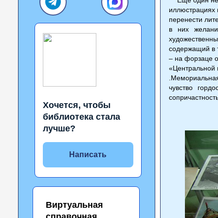
иллюстрациях 
перенести лит
в них желани
художественны
содержащий в 
– на форзаце о
«Центральной 
.Мемориальная
чувство горд
сопричастност
Хочется, чтобы
библиотека стала
лучше?
Написать
Виртуальная
справочная