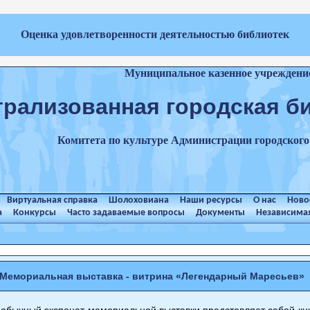
Оценка удовлетворенности деятельностью библиотек
Муниципальное казенное учреждени
трализованная городская б
Комитета по культуре Администрации городског
Виртуальная справка
Шолоховиана
Наши ресурсы
О нас
Ново
а
Конкурсы
Часто задаваемые вопросы
Документы
Независимая
Мемориальная выставка - витрина «Легендарный Маресьев»
ычный экспонат мемориальной выставки представляет собой книг