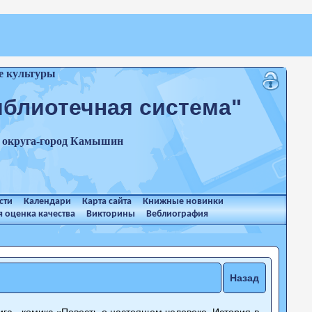
е культуры
иблиотечная система"
о округа-город Камышин
сти
Календари
Карта сайта
Книжные новинки
 оценка качества
Викторины
Веблиография
Назад
а - комикс «Повесть о настоящем человеке. История в