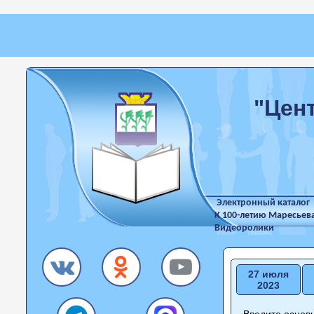
"Цен
Электронный каталог
К 100-летию Маресьев
Видеоролики
27 июля
2023
Введите основн