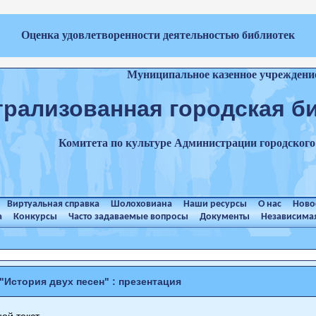
Оценка удовлетворенности деятельностью библиотек
Муниципальное казенное учреждени
трализованная городская б
Комитета по культуре Администрации городског
Виртуальная справка
Шолоховиана
Наши ресурсы
О нас
Ново
а
Конкурсы
Часто задаваемые вопросы
Документы
Независимая
"История двух песен"
: презентация
ой текст