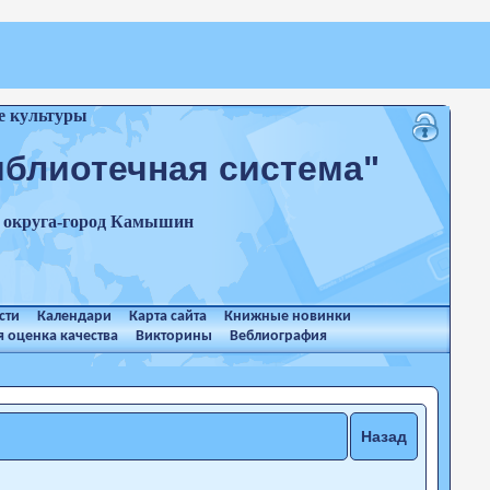
е культуры
иблиотечная система"
о округа-город Камышин
сти
Календари
Карта сайта
Книжные новинки
 оценка качества
Викторины
Веблиография
Назад