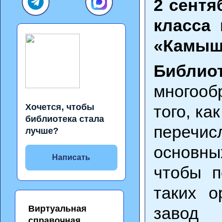
2 сентя
класса
«Камыш
Библи
многооб
Хочется, чтобы
того, ка
библиотека стала
перечис
лучше?
основны
Написать
чтобы п
таких о
Виртуальная
завод 
справочная