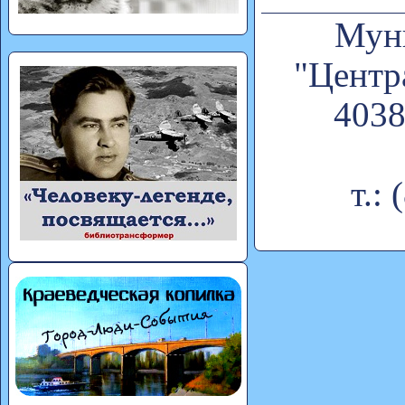
Муни
"Центр
4038
т.: