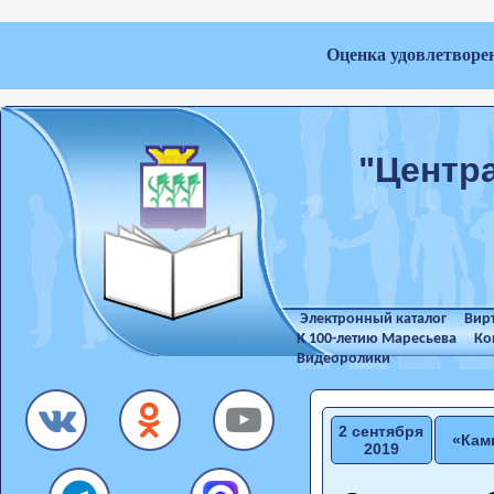
Оценка удовлетворе
"Центр
Электронный каталог
Вир
К 100-летию Маресьева
Ко
Видеоролики
2 сентября
«Кам
2019