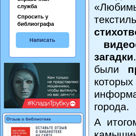
«Любим
служба
Спросить у
текстил
библиографа
стихо
Написать
виде
загадки
были
п
которы
информ
города.
А итого
Отзыв о библиотеке
камыши