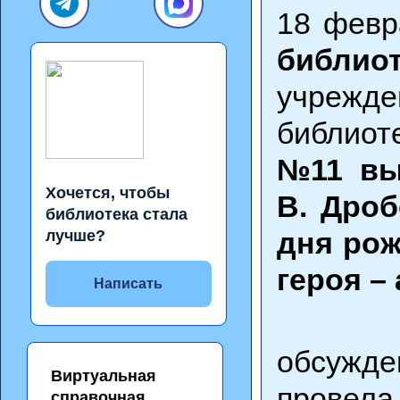
18 февр
библио
учрежде
библио
№11 вы
Хочется, чтобы
В. Дроб
библиотека стала
дня рож
лучше?
героя –
Написать
обсужде
Виртуальная
провел
справочная