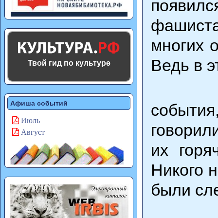
появил
фашиста
многих 
Ведь в э
Твой гид по культуре
Никог
Афиша событий
событи
Июль
говорил
Август
их горя
Никого 
были сле
Поско