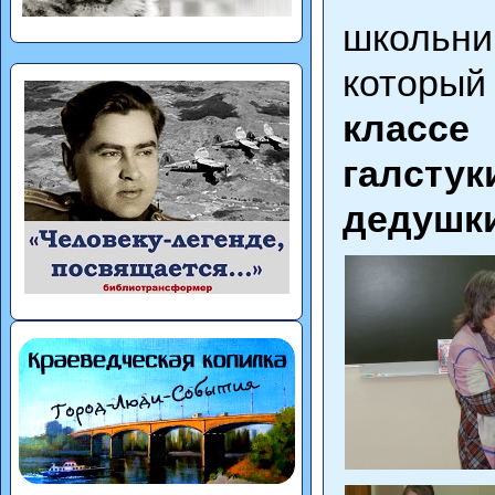
школьн
который
класс
галсту
дедушки