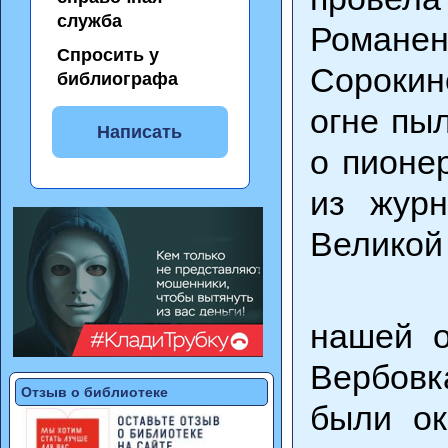
служба
Романен
Спросить у
Сорокин
библиографа
огне пы
Написать
о пионе
из журн
Великой
Школь
нашей о
Вербовк
Отзыв о библиотеке
были ок