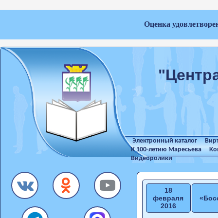
Оценка удовлетворе
"Центр
Электронный каталог
Вир
К 100-летию Маресьева
Ко
Видеоролики
18
февраля
«Бос
2016