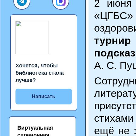
2 июня
«ЦГБС»
оздоро
турнир
подска
А. С. Пу
Хочется, чтобы
библиотека стала
Сотруд
лучше?
литерат
Написать
присутс
стихами 
Виртуальная
ещё не 
справочная