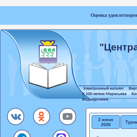
Оценка удовлетворе
"Центр
Электронный каталог
Вир
К 100-летию Маресьева
Ко
Видеоролики
2 июня
Турн
2026