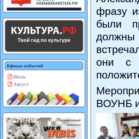
фразу и
были п
должны 
Твой гид по культуре
встреча
они с 
Афиша событий
положит
Июль
Август
Меропри
ВОУНБ и