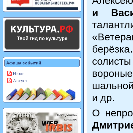
Алексе
и Вас
талан
«Ветера
Твой гид по культуре
берёзк
солисты
Афиша событий
вороны
Июль
Август
шальной
и др.
О непро
Дмитр