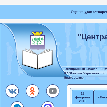
Оценка удовлетворе
"Центр
Электронный каталог
Вир
К 100-летию Маресьева
Ко
Видеоролики
13
февраля
«Пес
2016