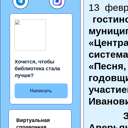
13 февр
гостин
муници
«Цент
систе
Хочется, чтобы
«Песня
библиотека стала
годовщ
лучше?
участи
Написать
Иванови
Виртуальная
Аверь
справочная