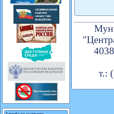
Муни
"Центр
4038
т.:
Служба по контракту