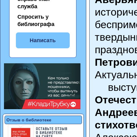
служба
истори
Спросить у
беспри
библиографа
тверд
Написать
праздн
Петров
Актуаль
выступ
Отечес
Андрее
Отзыв о библиотеке
стихотв