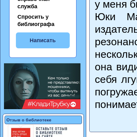
у меня б
служба
Юки Ма
Спросить у
библиографа
издате
резонан
Написать
несколь
она види
себя лг
погруж
понимает
Отзыв о библиотеке