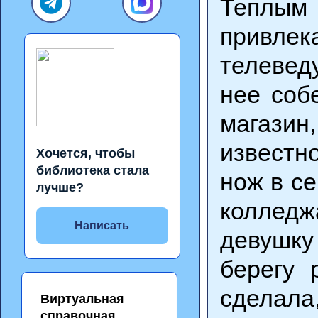
Теплы
привле
телевед
нее соб
магази
известн
Хочется, чтобы
библиотека стала
нож в с
лучше?
колледж
Написать
девушк
берегу 
сделала,
Виртуальная
справочная