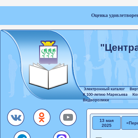
Оценка удовлетворе
"Центр
Электронный каталог
Вир
К 100-летию Маресьева
Ко
Видеоролики
13 мая
«Пер
2025