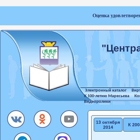
Оценка удовлетворе
"Центр
Электронный каталог
Вир
К 100-летию Маресьева
Ко
Видеоролики
13 октября
К 20
2014