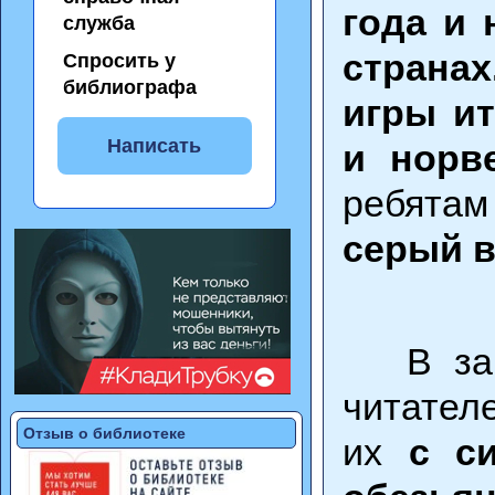
года и 
служба
странах
Спросить у
библиографа
игры ит
Написать
и норв
ребята
серый в
В закл
читател
Отзыв о библиотеке
их
с с