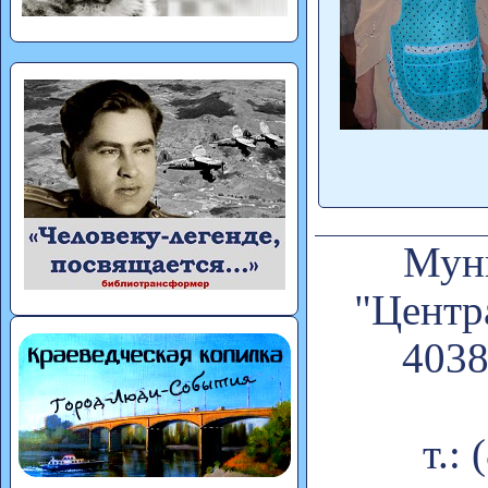
Муни
"Центр
4038
т.: