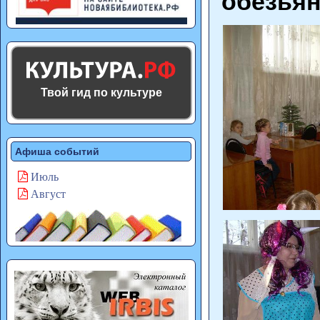
обезья
Твой гид по культуре
Афиша событий
Июль
Август