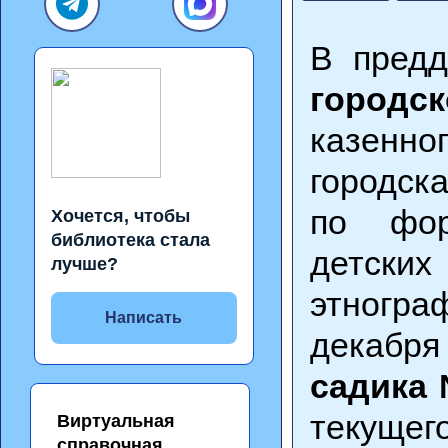
В предд
городс
казенно
городск
по форм
Хочется, чтобы
библиотека стала
детск
лучше?
этногра
Написать
декабря
садика
текущего
Виртуальная
справочная