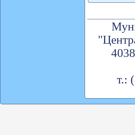
Муни
"Центр
4038
т.: