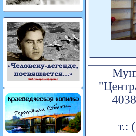
Муни
"Центр
4038
т.: