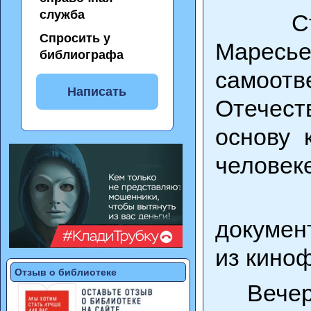
служба
Студен
Спросить у
Марес
библиографа
самоот
Написать
Отечест
основу 
человек
Расск
докумен
из кино
Отзыв о библиотеке
Вечер п