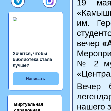
19 ма
«Камыши
им. Ге
студент
вечер
«
Меропри
Хочется, чтобы
библиотека стала
№ 2 мун
лучше?
«Центра
Написать
Вечер 
легенда
Виртуальная
нашего 
справочная