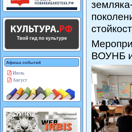
земляка
поколен
стойкос
Твой гид по культуре
Меропри
ВОУНБ и
Афиша событий
Июль
Август