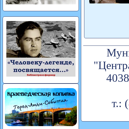
Муни
"Центр
4038
т.: