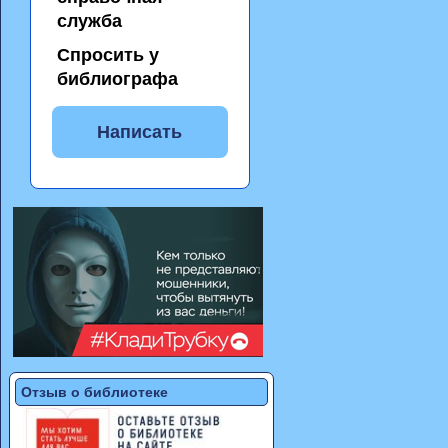
служба
Спросить у
библиографа
Написать
Отзыв о библиотеке