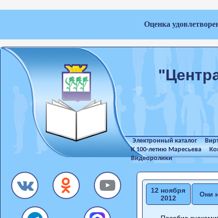
Оценка удовлетворе
"Центр
Электронный каталог
Вир
К 100-летию Маресьева
Ко
Видеоролики
12 ноября
Они 
2012
Пособие знакомит с