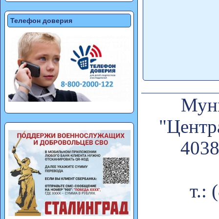
Телефон доверия
Муни
"Центр
4038
т.: