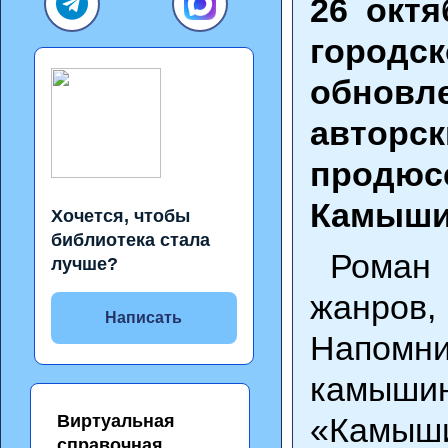
26 окт
городс
обновле
авторс
продюсе
Камыши
Хочется, чтобы
библиотека стала
Роман Г
лучше?
жанров,
Написать
Напомн
камышин
Виртуальная
«Камыши
справочная