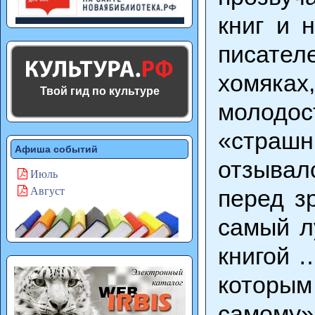
книг и 
писател
хомяках
Твой гид по культуре
молодо
«страшн
Афиша событий
отзывал
Июль
перед з
Август
самый л
книгой 
которым
самому»