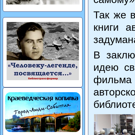
Так же 
книги а
задуман
В заклю
идею св
фильма
авторс
библиот