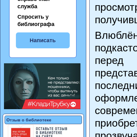
просмо
служба
Спросить у
получив
библиографа
Влюблён
Написать
подкаст
перед
предст
послед
оформле
совре
приобр
Отзыв о библиотеке
прозвуч