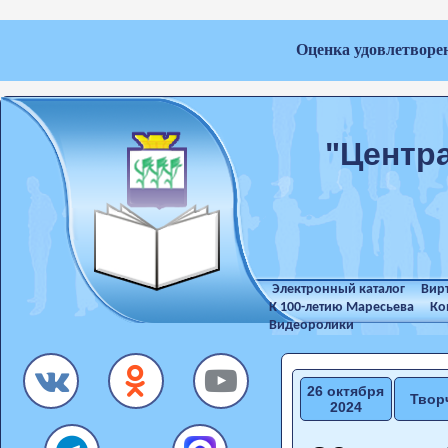
Оценка удовлетворе
"Центр
Электронный каталог
Вир
К 100-летию Маресьева
Ко
Видеоролики
26 октября
Твор
2024