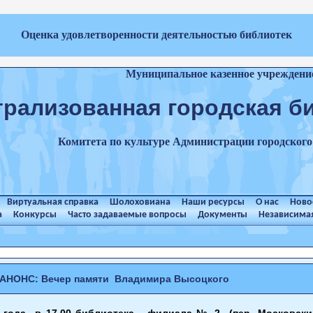
Оценка удовлетворенности деятельностью библиотек
Муниципальное казенное учреждени
трализованная городская б
Комитета по культуре Администрации городског
Виртуальная справка
Шолоховиана
Наши ресурсы
О нас
Ново
а
Конкурсы
Часто задаваемые вопросы
Документы
Независимая
АНОНС: Вечер памяти Владимира Высоцкого
 года в 17.00 библиотека - филиала № 2 (пер. Московски