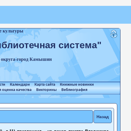
е культуры
иблиотечная система"
о округа-город Камышин
сти
Календари
Карта сайта
Книжные новинки
 оценка качества
Викторины
Веблиография
Назад
й, д.11) приглашает на вечер памяти Владимира