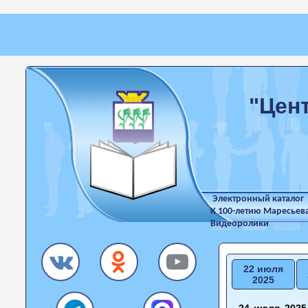
"Цен
Электронный каталог
К 100-летию Маресьев
Видеоролики
22 июля
2025
24 июля 2025