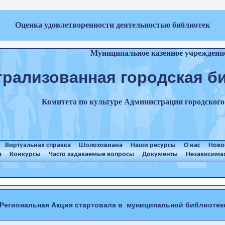
Оценка удовлетворенности деятельностью библиотек
Муниципальное казенное учреждени
трализованная городская б
Комитета по культуре Администрации городског
Виртуальная справка
Шолоховиана
Наши ресурсы
О нас
Ново
а
Конкурсы
Часто задаваемые вопросы
Документы
Независимая
Региональная Акция стартовала в муниципальной библиоте