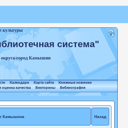
е культуры
иблиотечная система"
о округа-город Камышин
сти
Календари
Карта сайта
Книжные новинки
 оценка качества
Викторины
Веблиография
ке Камышина
Назад