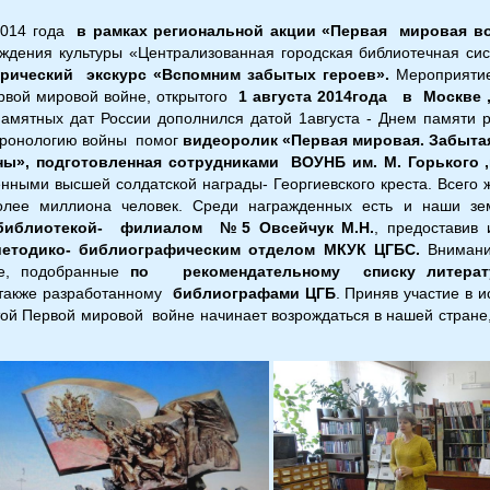
2014 года
в рамках региональной акции «Первая мировая 
еждения культуры «Централизованная городская библиотечная си
орический экскурс «Вспомним забытых героев».
Мероприяти
рвой мировой войне, открытого
1 августа 2014года в Москве 
памятных дат России дополнился датой 1августа - Днем памяти 
хронологию войны помог
видеоролик «Первая мировая. Забытая
ы», подготовленная сотрудниками ВОУНБ им. М. Горького ,
енными высшей солдатской награды- Георгиевского креста. Всего
лее миллиона человек. Среди награжденных есть и наши зе
библиотекой- филиалом №5 Овсейчук М.Н.
, предоставив
м
етодико- библиографическим отделом МКУК ЦГБС.
Внимани
не, подобранные
по рекомендательному списку литерату
также разработанному
библиографами ЦГБ
. Приняв участие в и
той Первой мировой войне начинает возрождаться в нашей стране,