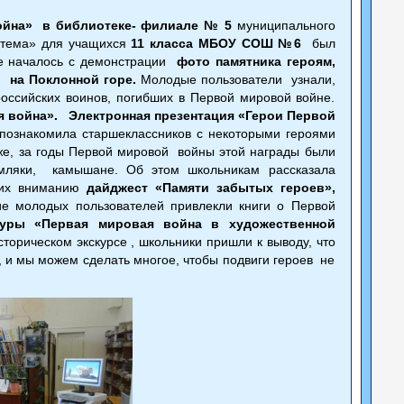
война» в библиотеке- филиале № 5
муниципального
стема» для учащихся
11 класса МБОУ СОШ №6
был
е началось с демонстрации
фото памятника героям,
, на Поклонной горе.
Молодые пользователи узнали,
российских воинов, погибших в Первой мировой войне.
 война».
Электронная презентация «Герои Первой
познакомила старшеклассников с некоторыми героями
 же, за годы Первой мировой войны этой награды были
мляки, камышане. Об этом школьникам рассказала
 их вниманию
дайджест «Памяти забытых героев»,
е молодых пользователей привлекли книги о Первой
ры «Первая мировая война в художественной
сторическом экскурсе , школьники пришли к выводу, что
 и мы можем сделать многое, чтобы подвиги героев не