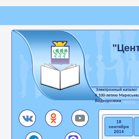
"Цен
Электронный каталог
К 100-летию Маресьев
Видеоролики
18
сентября
2014