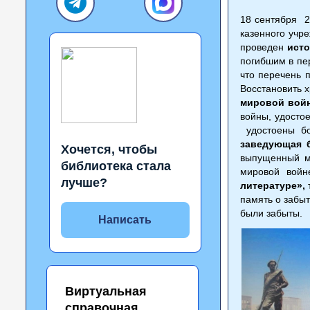
18 сентября 
казенного учр
проведен
ист
погибшим в пе
что перечень 
Восстановить 
мировой войн
войны, удосто
удостоены бо
заведующая 
Хочется, чтобы
выпущенный 
библиотека стала
мировой вой
лучше?
литературе»,
память о забы
были забыты.
Написать
Виртуальная
справочная