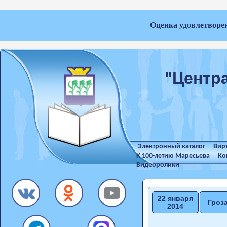
Оценка удовлетворе
"Центр
Электронный каталог
Вир
К 100-летию Маресьева
Ко
Видеоролики
22 января
Гроза
2014