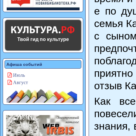
е по ду
семья К
с сыном
Твой гид по культуре
предпочт
поблаго
Афиша событий
приятно
Июль
отзыв К
Август
Как все
повесел
знания, 