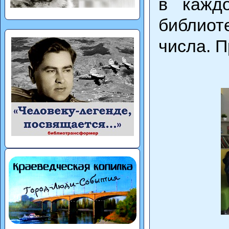
в кажд
библиот
числа. П