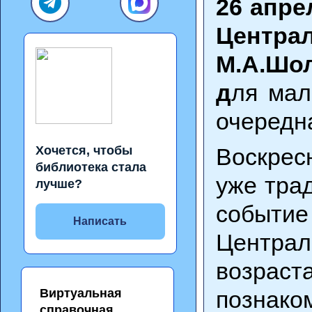
26 апре
Центр
М.А.Шо
д
ля мал
очередн
Хочется, чтобы
Воскрес
библиотека стала
уже тра
лучше?
событи
Написать
Центра
возрас
Виртуальная
познако
справочная