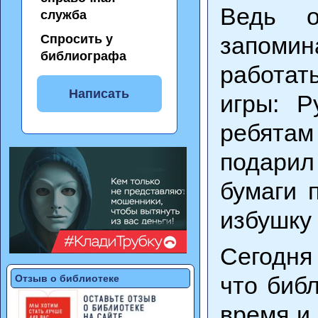
Ведь о
служба
Спросить у
запоми
библиографа
работат
Написать
игры: Р
ребятам
подарил
бумаги 
избушку 
Сегодня
что биб
Отзыв о библиотеке
время и