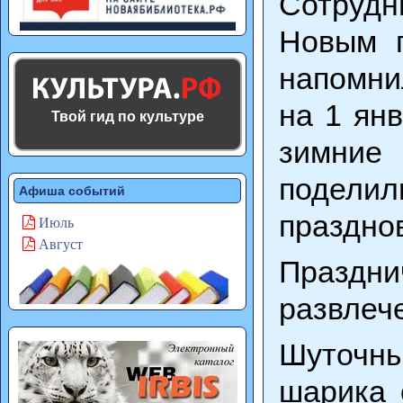
Сотрудн
Новым г
напомнил
на 1 ян
Твой гид по культуре
зимние
подел
Афиша событий
праздно
Июль
Август
Праздни
развлеч
Шуточны
шарика 