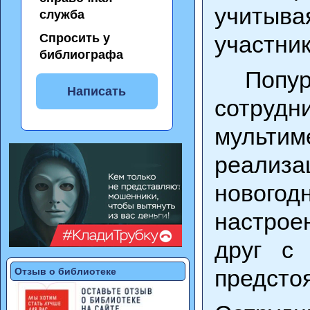
учитыв
служба
Спросить у
участник
библиографа
Попурр
Написать
сотрудн
мультим
реализа
нового
настрое
друг с
предсто
Отзыв о библиотеке