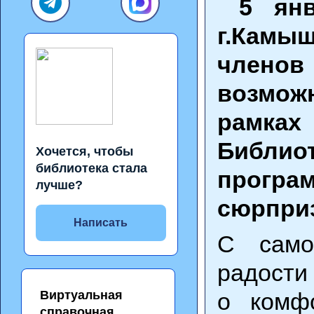
5 янва
г.Камы
членов
возмож
рамках
Библиот
Хочется, чтобы
библиотека стала
програ
лучше?
сюрпри
Написать
С само
радости
Виртуальная
о комфо
справочная