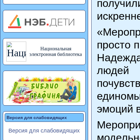
получил
искренн
«Меропр
просто 
Национальная
Надежда
электронная библиотека
людей 
почувст
едином
эмоций 
Версия для слабовидящих
Меропр
Версия для слабовидящих
модельн