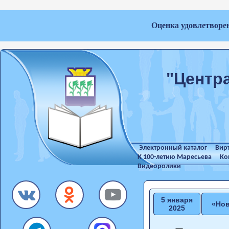
Оценка удовлетворе
"Центр
Электронный каталог
Вир
К 100-летию Маресьева
Ко
Видеоролики
5 января
«Нов
2025