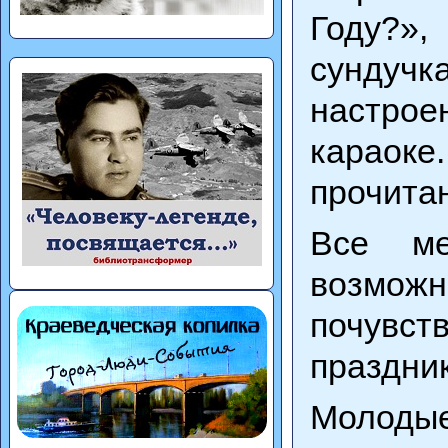
Году?»,
сундуч
настрое
караок
прочитан
Все ме
возможн
почувст
праздник
Молоды