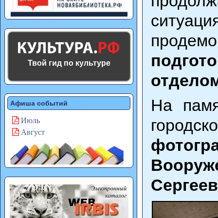
продол
ситуац
продем
подгот
Твой гид по культуре
отдело
На пам
Афиша событий
город
Июль
Август
фотог
Воору
Сергеев