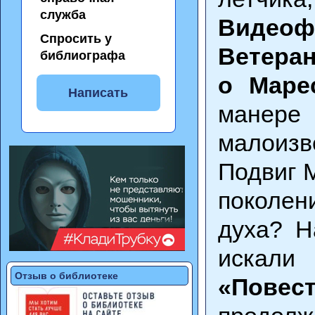
служба
Видеоф
Спросить у
Ветеран
библиографа
о Маре
Написать
манер
малоиз
Подвиг 
поколен
духа? Н
искали 
Отзыв о библиотеке
«Повес