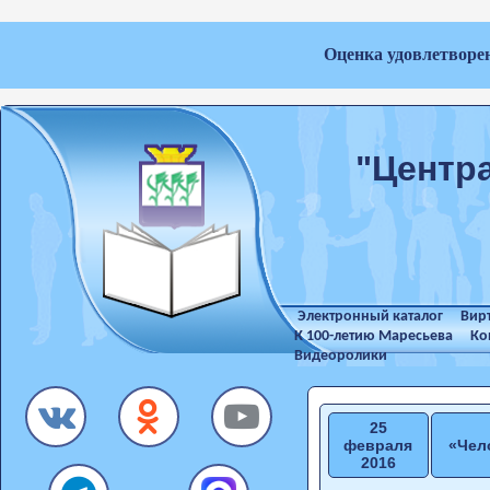
Оценка удовлетворе
"Центр
Электронный каталог
Вир
К 100-летию Маресьева
Ко
Видеоролики
25
февраля
«Чел
2016