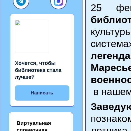
25 фев
библиот
культур
систем
леген
Хочется, чтобы
Маре
библиотека стала
военнос
лучше?
в нашем
Написать
Заведу
познак
Виртуальная
летчика
справочная