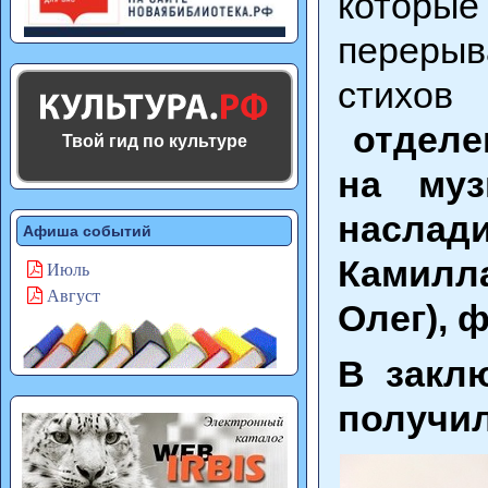
которы
перерыв
стихо
отделе
Твой гид по культуре
на муз
насла
Афиша событий
Камилла
Июль
Август
Олег), 
В закл
получил