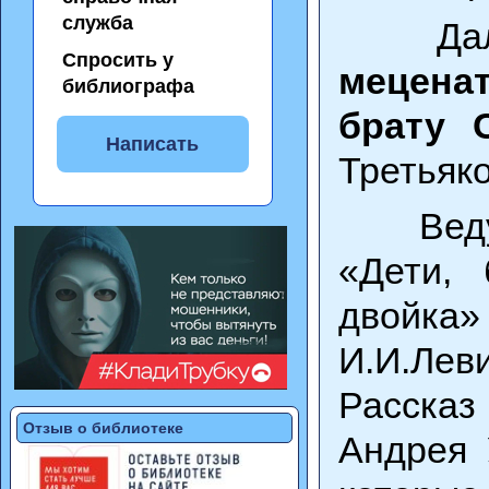
служба
Далее
Спросить у
мецена
библиографа
брату 
Написать
Третьяко
Ведущ
«Дети, 
двойк
И.И.Лев
Рассказ
Отзыв о библиотеке
Андрея 