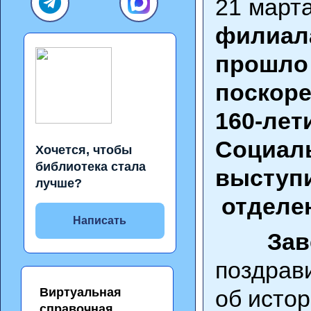
21 март
филиа
прошл
поскор
160-ле
Социал
Хочется, чтобы
библиотека стала
выступ
лучше?
отделе
Написать
Зав
поздрав
Виртуальная
об истор
справочная