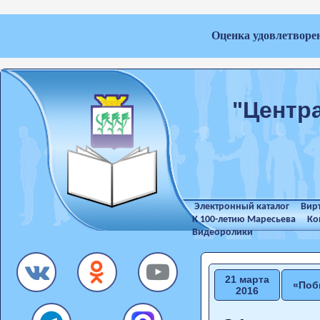
Оценка удовлетворе
"Центр
Электронный каталог
Вир
К 100-летию Маресьева
Ко
Видеоролики
21 марта
«Поб
2016