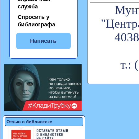
служба
Муни
Спросить у
"Центр
библиографа
4038
Написать
т.:
Отзыв о библиотеке