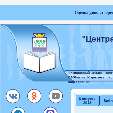
Оценка удовлетворе
"Центр
Электронный каталог
Вир
К 100-летию Маресьева
Ко
Видеоролики
8 августа
Библ
2013