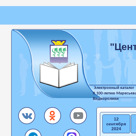
"Цен
Электронный каталог
К 100-летию Маресьев
Видеоролики
12
сентября
2024