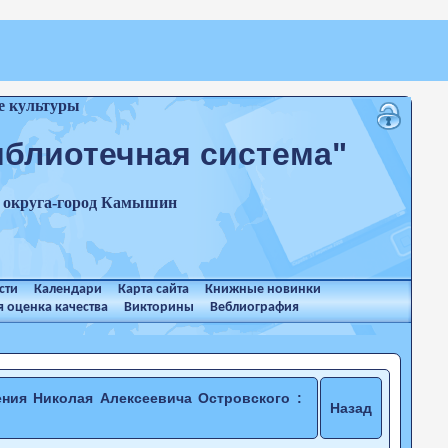
е культуры
иблиотечная система"
о округа-город Камышин
сти
Календари
Карта сайта
Книжные новинки
 оценка качества
Викторины
Веблиография
ения Николая Алексеевича Островского :
Назад