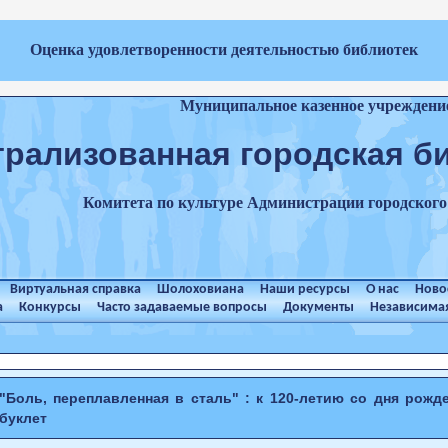
Оценка удовлетворенности деятельностью библиотек
Муниципальное казенное учреждени
трализованная городская б
Комитета по культуре Администрации городског
Виртуальная справка
Шолоховиана
Наши ресурсы
О нас
Ново
а
Конкурсы
Часто задаваемые вопросы
Документы
Независимая
"Боль, переплавленная в сталь" : к 120-летию со дня рожд
буклет