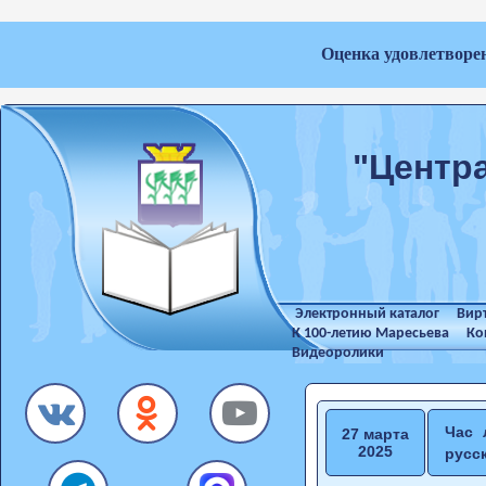
Оценка удовлетворе
"Центр
Электронный каталог
Вир
К 100-летию Маресьева
Ко
Видеоролики
Час 
27 марта
2025
русс