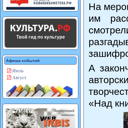
На меро
им рас
смотрел
Твой гид по культуре
разгады
зашифро
Афиша событий
А закон
Июль
авторс
Август
творчес
«Над кни