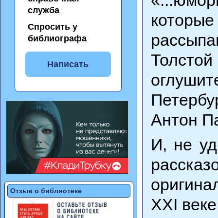
служба
которы
Спросить у
рассыпа
библиографа
Толстой
Написать
оглушит
Петербу
Антон П
И, не у
рассказ
оригинал
Отзыв о библиотеке
XXI веке