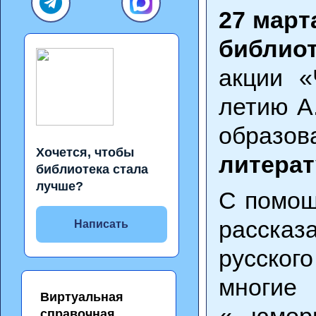
27 март
библиот
акции «
летию А
образо
Хочется, чтобы
литерат
библиотека стала
лучше?
С помощ
рассказ
Написать
русског
многи
Виртуальная
«...юмо
справочная