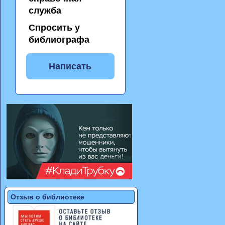
служба
Спросить у
библиографа
Написать
Отзыв о библиотеке