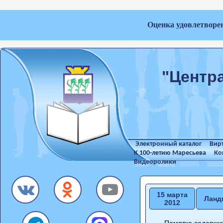
Оценка удовлетворе
"Центр
Электронный каталог
Вир
К 100-летию Маресьева
Ко
Видеоролики
15 марта
Ланд
2012
Памятка содержит 