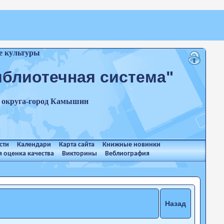
е культуры
иблиотечная система"
о округа-город Камышин
сти
Календари
Карта сайта
Книжные новинки
 оценка качества
Викторины
Веблиография
Назад