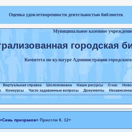
Оценка удовлетворенности деятельностью библиотек
Муниципальное казенное учреждени
трализованная городская б
Комитета по культуре Администрации городског
Виртуальная справка
Шолоховиана
Наши ресурсы
О нас
Ново
а
Конкурсы
Часто задаваемые вопросы
Документы
Независимая
«Семь призраков»
Пристли К. 12+