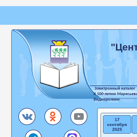
"Цен
Электронный каталог
К 100-летию Маресьев
Видеоролики
17
сентября
2025