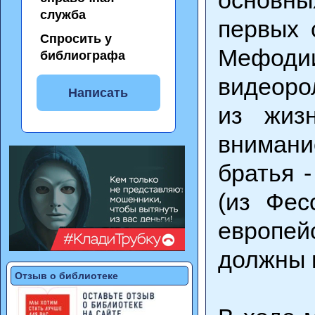
служба
первых 
Спросить у
Мефоди
библиографа
видеоро
Написать
из жиз
внимани
братья 
(из Фес
европей
должны 
Отзыв о библиотеке