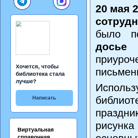
20 мая 
сотруд
было п
досье
приуро
Хочется, чтобы
письмен
библиотека стала
лучше?
Исполь
библиот
Написать
праздни
рисунка
Виртуальная
основны
справочная