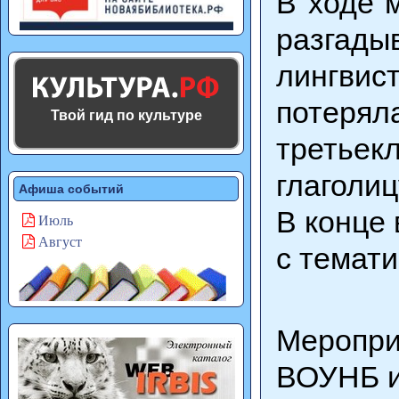
В ходе 
разгад
лингвис
потерял
Твой гид по культуре
третьек
глаголиц
Афиша событий
В конце 
Июль
Август
с темат
Меропри
ВОУНБ и