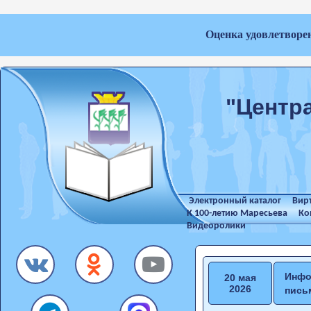
Оценка удовлетворе
"Центр
Электронный каталог
Вир
К 100-летию Маресьева
Ко
Видеоролики
Инфо
20 мая
2026
пись