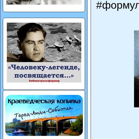
#формул