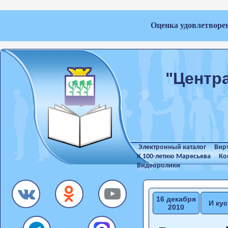
Оценка удовлетворе
"Центр
Электронный каталог
Вир
К 100-летию Маресьева
Ко
Видеоролики
16 декабря
И ку
2010