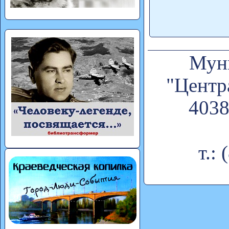
Муни
"Центр
4038
т.: