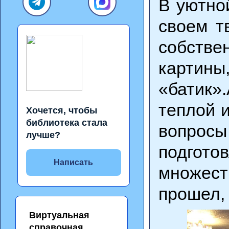
В уютно
своем т
собстве
картин
«батик»
теплой 
Хочется, чтобы
библиотека стала
вопросы
лучше?
подгот
Написать
множест
прошел, 
Виртуальная
справочная