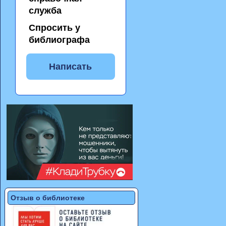
служба
Спросить у
библиографа
Написать
Отзыв о библиотеке