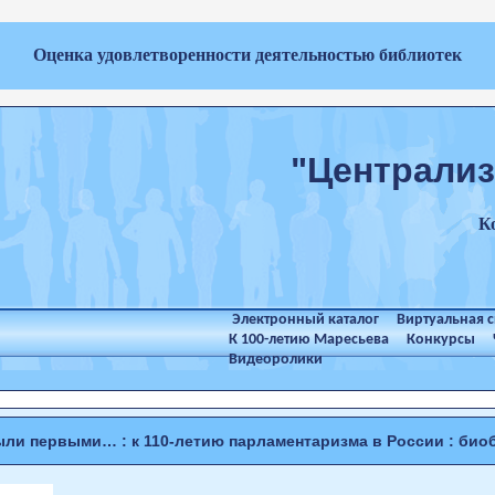
Оценка удовлетворенности деятельностью библиотек
"Централиз
К
Электронный каталог
Виртуальная 
К 100-летию Маресьева
Конкурсы
Видеоролики
ли первыми… : к 110-летию парламентаризма в России : био