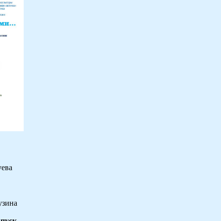
уева
узина
ыпуск