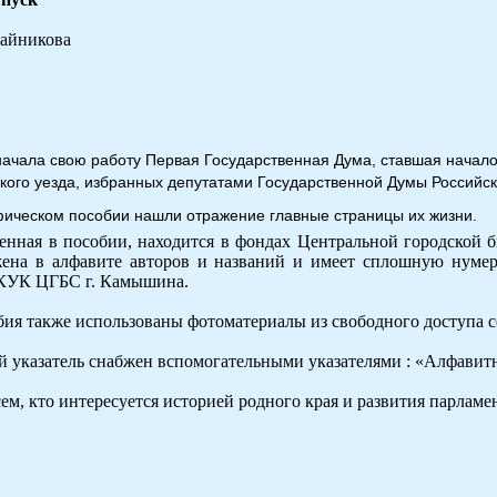
райникова
 начала свою работу Первая Государственная Дума, ставшая начал
го уезда, избранных депутатами Государственной Думы Российской
фическом пособии нашли отражение главные страницы их жизни.
ленная в пособии, находится в фондах Центральной городской б
жена в алфавите авторов и названий и имеет сплошную нумер
КУК ЦГБС г. Камышина.
ия также использованы фотоматериалы из свободного доступа с
указатель снабжен вспомогательными указателями : «Алфавитный
ем, кто интересуется историей родного края и развития парламен