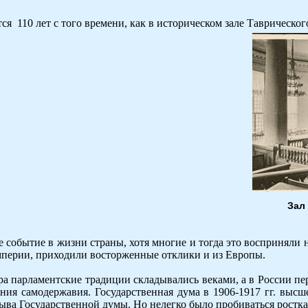
ся 110 лет с того времени, как в историческом зале Таврическо
Зал
 событие в жизни страны, хотя многие и тогда это восприняли 
мперии, приходили восторженные отклики и из Европы.
ра парламентские традиции складывались веками, а в России пе
ения самодержавия. Государственная дума в 1906-1917 гг. выс
ыва Государственной думы. Но нелегко было пробиваться ростк