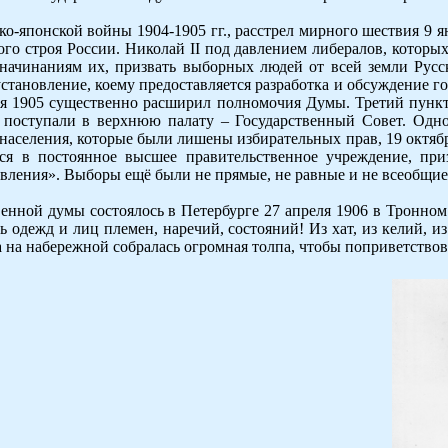
ко-японской войны 1904-1905 гг., расстрел мирного шествия 9 
го строя России. Николай II под давлением либералов, которых
 начинаниям их, призвать выборных людей от всей земли Русс
становление, коему предоставляется разработка и обсуждение г
я 1905 существенно расширил полномочия Думы. Третий пункт 
 поступали в верхнюю палату – Государственный Совет. Одн
населения, которые были лишены избирательных прав, 19 октябр
ся в постоянное высшее правительственное учреждение, при
авления». Выборы ещё были не прямые, не равные и не всеобщие
венной думы состоялось в Петербурге 27 апреля 1906 в Тронно
сь одежд и лиц племен, наречий, состояний! Из хат, из келий,
 на набережной собралась огромная толпа, чтобы поприветствов