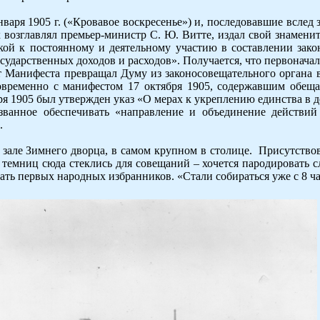
января 1905 г. («Кровавое воскресенье») и, последовавшие всле
 возглавлял премьер-министр С. Ю. Витте, издал свой знамени
кой к постоянному и деятельному участию в составлении зако
осударственных доходов и расходов». Получается, что первона
Манифеста превращал Думу из законосовещательного органа в 
овременно с манифестом 17 октября 1905, содержавшим обеща
я 1905 был утвержден указ «О мерах к укреплению единства в 
званное обеспечивать «направление и объединение действий
.
м зале Зимнего дворца, в самом крупном в столице. Присутств
 из темниц сюда стеклись для совещаний – хочется пародироват
ать первых народных избранников. «Стали собираться уже с 8 ч