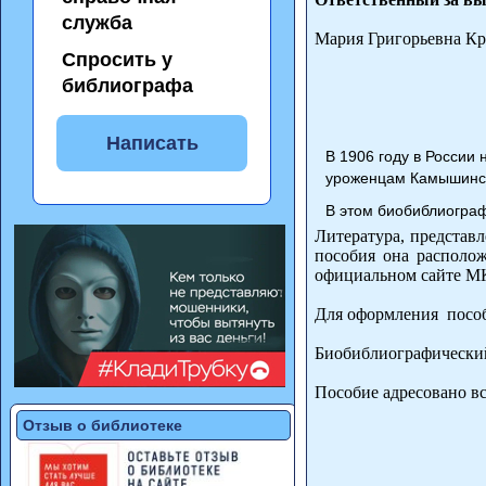
служба
Мария Григорьевна К
Спросить у
библиографа
Написать
В 1906 году в России
уроженцам Камышинско
В этом биобиблиогра
Литература, представ
пособия она располо
официальном сайте М
Для оформления пособ
Биобиблиографический 
Пособие адресовано вс
Отзыв о библиотеке