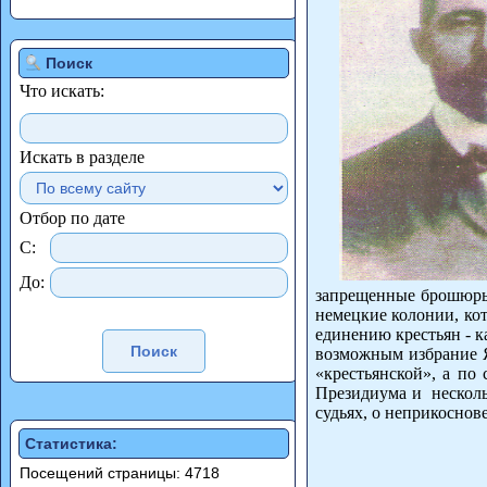
Поиск
Что искать:
Искать в разделе
Отбор по дате
С:
До:
запрещенные брошюры 
немецкие колонии, ко
единению крестьян - к
возможным избрание Я
«крестьянской», а по 
Президиума и нескольк
судьях, о неприкоснов
Статистика:
Посещений страницы: 4718