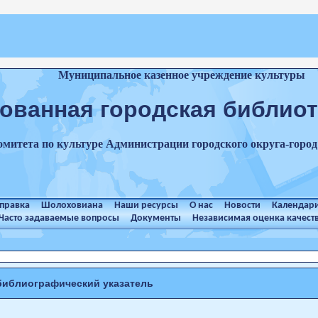
Муниципальное казенное учреждение культуры
ованная городская библиот
омитета по культуре Администрации городского округа-гор
справка
Шолоховиана
Наши ресурсы
О нас
Новости
Календар
Часто задаваемые вопросы
Документы
Независимая оценка качест
библиографический указатель