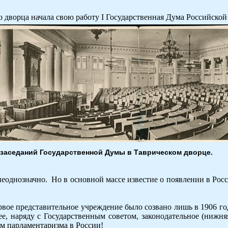
го дворца начала свою работу I Государственная Дума Российско
 заседаний Государственной Думы в Таврическом дворце.
неоднозначно. Но в основной массе известие о появлении в Ро
рвое представительное учреждение было созвано лишь в 1906 г
шее, наряду с Государственным советом, законодательное (нижн
ам парламентаризма в России!