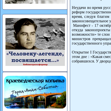
Неудачи во время русс
реформ государственно
время, следуя благим
законосовещательное у
Манифест - 17 октябр
откуда законопроекты
возможности» те слои 
министров превращал
государственного упр
Открытие I Государст
этом дне : «Какая сме
собравшихся. У дворца