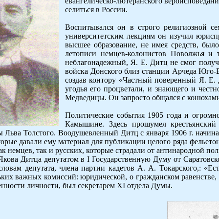
евангелическо-лютеранского вероисповедани
селиться в России.
Воспитывался он в строго религиозной с
университетским лекциям он изучил юрисп
высшее образование, не имея средств, был
летописи немцев-колонистов Поволжья и 
неблагонадежный, Я. Е. Дитц не смог получ
войска Донского близ станции Арчеда Юго-В
создав контору «Частный поверенный Я. Е. 
угодья его процветали, и знающего и честн
Медведицы. Он запросто общался с конюхам
Политические события 1905 года и огромное
Камышине. Здесь прошумел крестьянский 
Льва Толстого. Воодушевленный Дитц с января 1906 г. начинае
торые давали ему материал для публикации целого ряда фельето
ак немцев, так и русских, которые страдали от антинародной по
кова Дитца депутатом в I Государственную Думу от Саратовско
словам депутата, члена партии кадетов А. А. Токарского,: «Е
их важных комиссий: юридической, о гражданском равенстве, «
енности личности, был секретарем XI отдела Думы.