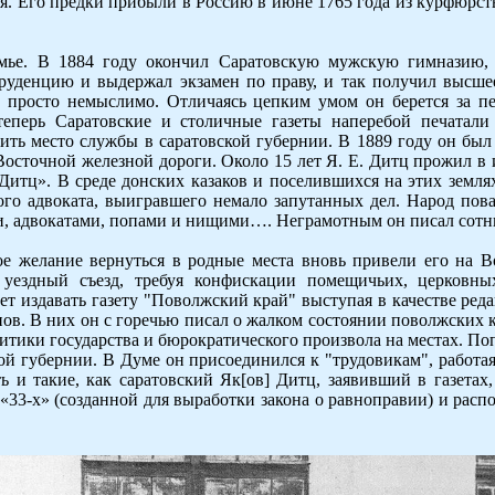
я. Его предки прибыли в Россию в июне 1765 года из курфюрст
емье. В 1884 году окончил Саратовскую мужскую гимназию, 
руденцию и выдержал экзамен по праву, и так получил высше
о просто немыслимо. Отличаясь цепким умом он берется за п
теперь Саратовские и столичные газеты наперебой печатали
ить место службы в саратовской губернии. В 1889 году он был
осточной железной дороги. Около 15 лет Я. Е. Дитц прожил в и
Дитц». В среде донских казаков и поселившихся на этих земля
ого адвоката, выигравшего немало запутанных дел. Народ пова
и, адвокатами, попами и нищими…. Неграмотным он писал сотн
 желание вернуться в родные места вновь привели его на Вол
уездный съезд, требуя конфискации помещичьих, церковных
т издавать газету "Поволжский край" выступая в качестве ред
нов. В них он с горечью писал о жалком состоянии поволжских
литики государства и бюрократического произвола на местах. Поп
й губернии. В Думе он присоединился к "трудовикам", работая
сть и такие, как саратовский Як[ов] Дитц, заявивший в газета
33-х» (созданной для выработки закона о равноправии) и распо