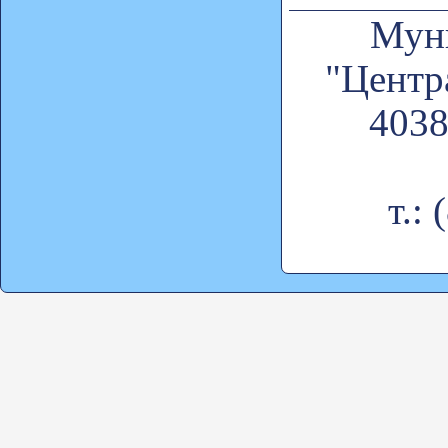
Муни
"Центр
4038
т.: