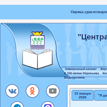
Оценка удовлетворе
"Центр
Электронный каталог
Вир
К 100-летию Маресьева
Ко
Видеоролики
15 января
"Я д
2026