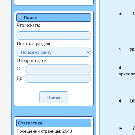
►
1
Поиск
Что искать:
Искать в разделе
1
20
Отбор по дате
4
С:
археоло
До:
4
10
Статистика:
►
7
Посещений страницы: 2643