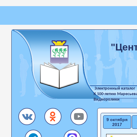
"Цен
Электронный каталог
К 100-летию Маресьев
Видеоролики
9 октября
2017