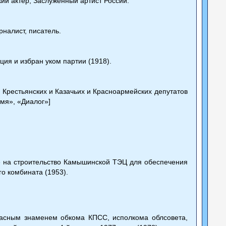
кий актер, Заслуженный артист России.
налист, писатель.
ия и избран уком партии (1918).
 Крестьянских и Казачьих и Красноармейских депутатов
мя», «Диалог»]
 на строительство Камышинской ТЭЦ для обеспечения
о комбината (1953).
сным знаменем обкома КПСС, исполкома облсовета,