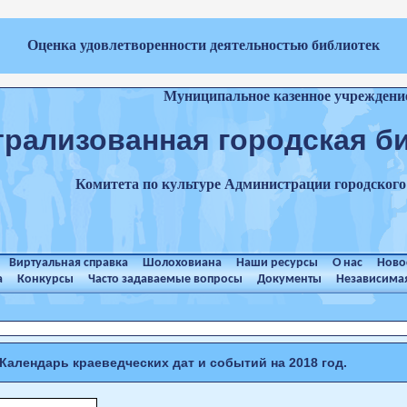
Оценка удовлетворенности деятельностью библиотек
Муниципальное казенное учреждени
трализованная городская б
Комитета по культуре Администрации городског
Виртуальная справка
Шолоховиана
Наши ресурсы
О нас
Ново
а
Конкурсы
Часто задаваемые вопросы
Документы
Независимая
Календарь краеведческих дат и событий на 2018 год.