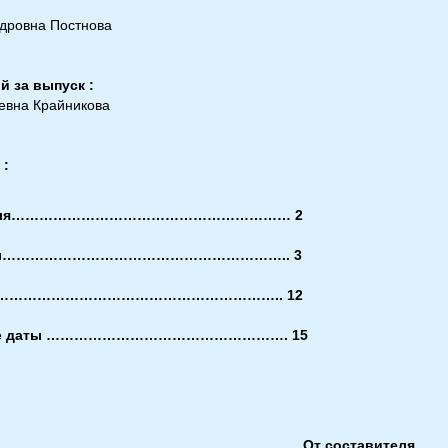
дровна Постнова
 за выпуск :
евна Крайникова
:
ителя…………………………………………………… 2
аты…………………………………………………….. 3
ду……………………………………………………….. 12
ные даты ……………………………………………. 15
От составителя