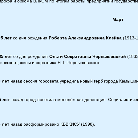
рофа и обкома ВЛКСМ по итогам работы предприятий государственн
Март
05 лет
со дня рождения
Роберта Александровича Клейна
(1913-1
85 лет
со дня рождения
Ольги Сократовны Чернышевской
(1833
чковского, жены и соратника Н. Г. Чернышевского.
0 лет
назад сессия горсовета учредила новый герб города Камышин
5 лет
назад город посетила молодёжная делегация Социалистиче
0 лет
назад расформировано КВВКИСУ (1998).