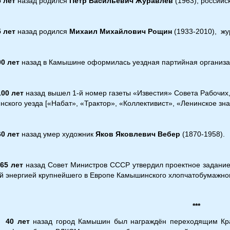
5 лет
назад родился
Пётр Васильевич Журавлёв
(1963), российс
5 лет
назад родился
Михаил Михайлович Рощин
(1933-2010), жур
00 лет
назад в Камышине оформилась уездная партийная организац
0 лет
назад вышел 1-й номер газеты «Известия» Совета Рабочих,
ского уезда [«Набат», «Трактор», «Коллективист», «Ленинское зна
 лет
назад умер художник
Яков Яковлевич Вебер
(1870-1958).
5 лет
назад Совет Министров СССР утвердил проектное задание
й энергией крупнейшего в Европе Камышинского хлопчатобумажног
***
►
40 лет
назад город Камышин был награждён переходящим Кра