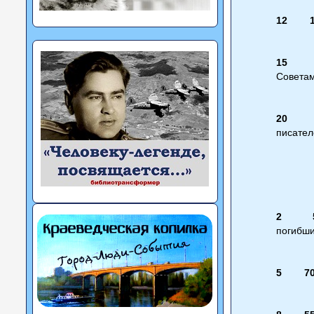
12 17
15 1
Советам
20 
писател
2
погибши
5
7