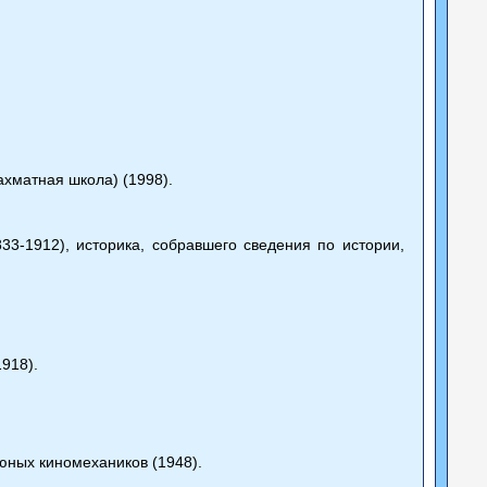
хматная школа) (1998).
833-1912), историка, собравшего сведения по истории,
.
918).
юных киномехаников (1948).