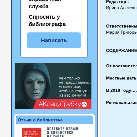
Редактор :
служба
Ирина Алексан
Спросить у
библиографа
Ответственный
Мария Григорь
Написать
СОДЕРЖАНИЕ 
От состав
Местные д
В 2018 го
Региональ
Отзыв о библиотеке