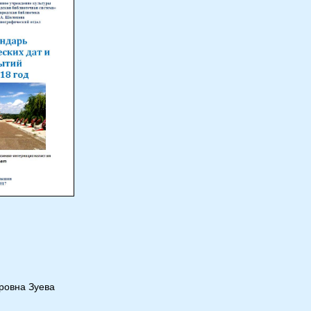
:
ровна Зуева