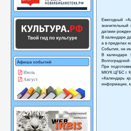
Ежегодный «К
значительный 
датами рожден
В календаре да
Твой гид по культуре
а в пределах к
События, не им
В календаре 
Волгоградской 
Афиша событий
При подготовк
МКУК ЦГБС г. 
Июль
«Календарь кр
Август
информации, кр