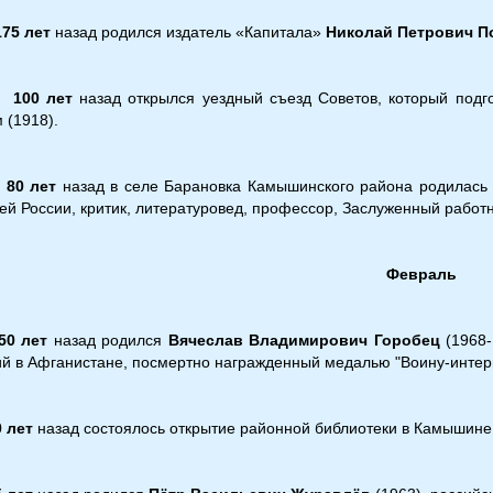
5 лет
назад родился издатель «Капитала»
Николай Петрович П
00 лет
назад открылся уездный съезд Советов, который подго
 (1918).
80
лет
назад в селе Барановка Камышинского района родилас
ей России, критик, литературовед, профессор, Заслуженный работ
Февраль
50 лет
назад родился
Вячеслав Владимирович Горобец
(1968-
й в Афганистане, посмертно награжденный медалью "Воину-интер
0 лет
назад состоялось открытие районной библиотеки в Камышине 