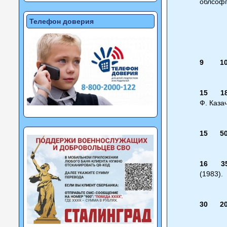
облсофп
Телефон доверия
9
1
15
1
Ф. Каза
15
5
16
3
(1983).
30
2