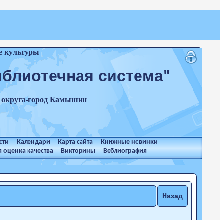
е культуры
иблиотечная система"
о округа-город Камышин
сти
Календари
Карта сайта
Книжные новинки
 оценка качества
Викторины
Веблиография
Назад