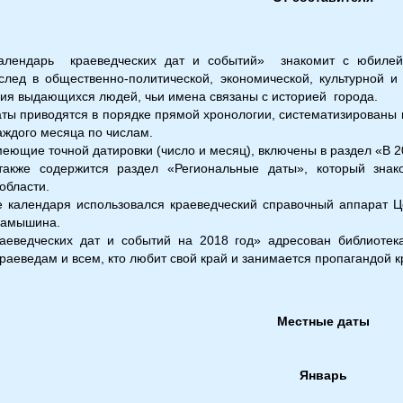
алендарь краеведческих дат и событий» знакомит с юбилей
след в общественно-политической, экономической, культурной
ия выдающихся людей, чьи имена связаны с историей города.
ты приводятся в порядке прямой хронологии, систематизированы п
аждого месяца по числам.
еющие точной датировки (число и месяц), включены в раздел «В 2
также содержится раздел «Региональные даты», который зна
области.
е календаря использовался краеведческий справочный аппарат Ц
Камышина.
аеведческих дат и событий на 2018 год» адресован библиотек
аеведам и всем, кто любит свой край и занимается пропагандой к
Местные даты
Январь