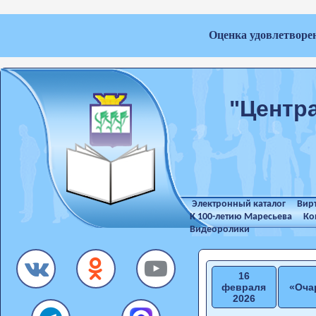
Оценка удовлетворе
"Центр
Электронный каталог
Вир
К 100-летию Маресьева
Ко
Видеоролики
16
февраля
«Оча
2026