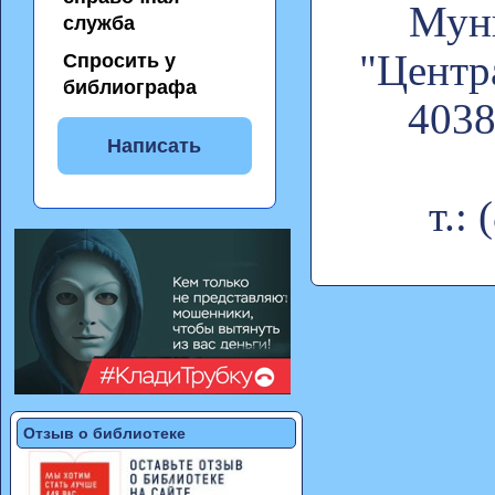
Муни
служба
"Центр
Спросить у
библиографа
4038
Написать
т.:
Отзыв о библиотеке