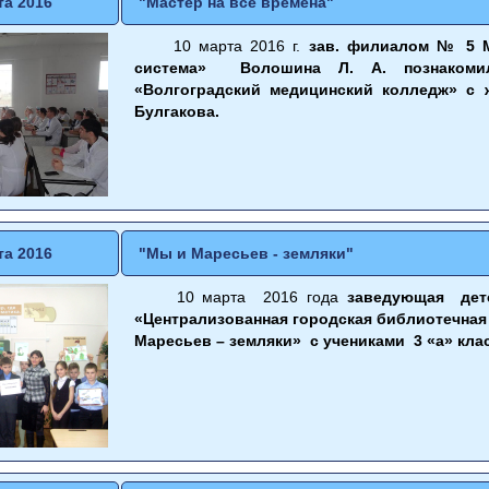
та 2016
"Мастер на все времена"
10 марта 2016 г.
зав. филиалом № 5 М
система» Волошина Л. А. познакомил
«Волгоградский медицинский колледж» с 
Булгакова.
та 2016
"Мы и Маресьев - земляки"
10 марта 2016 года
заведующая дет
«Централизованная городская библиотечная
Маресьев – земляки» с учениками 3 «а» кл