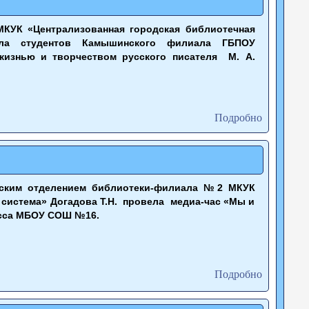
КУК «Централизованная городская библиотечная
а студентов
Камышинского филиала ГБПОУ
жизнью и творчеством русского писателя М. А.
Подробно
ским отделением библиотеки-филиала №2 МКУК
 система» Догадова Т.Н. провела медиа-час «Мы и
асса МБОУ СОШ №16.
Подробно