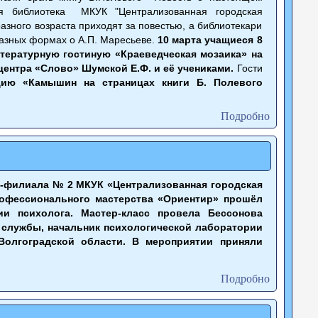
ая библиотека МКУК "Централизованная городская
азного возраста приходят за повестью, а библиотекари
разных формах о А.П. Маресьеве.
10 марта учащиеся 8
ратурную гостиную «Краеведческая мозаика» на
центра «Слово» Шумской Е.Ф. и её учениками.
Гости
цию «Камышин на страницах книги Б. Полевого
Подробно
и-филиала № 2 МКУК «Централизованная городская
рофессионального мастерства «Ориентир» прошёл
ии психолога. Мастер-класс провела Бессонова
 службы, начальник психологической лаборатории
олгоградской области. В мероприятии приняли
Подробно