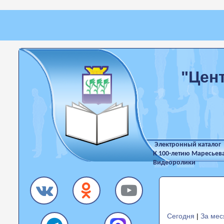
"Цен
Электронный каталог
К 100-летию Маресьев
Видеоролики
Сегодня
|
За мес