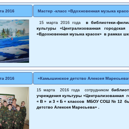
та 2016
Мастер -класс «Вдохновенная музыка красо
15 марта 2016 года
в библиотеки-филиа
культуры «Централизованная городская
«Вдохновенная музыка красок» в рамках ш
та 2016
«Камышинское детство Алексея Маресьева
15 марта 2016 года сотрудником
библио
учреждения культуры «Централизованная г
« В » и 3 « Б « классов МБОУ СОШ № 12 б
детство Алексея Маресьева» .