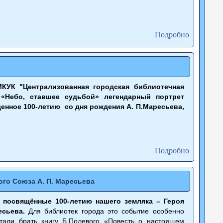
Подробно
УК "Централизованная городская библиотечная
 «Небо, ставшее судьбой» легендарный портрет
щенное 100-летию со дня рождения А. П.Маресьева,
Подробно
ого Союза А. П. Маресьева
 посвящённые 100-летию нашего земляка – Героя
сьева.
Для библиотек города это событие особенно
стали брать книгу Б.Полевого «Повесть о настоящем