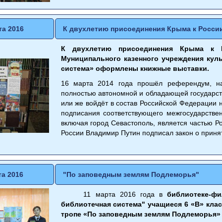
та 2016
К двухлетию присоединения Крыма к Росси
К двухлетию присоединения Крыма к Р
Муниципального казенного учреждения кул
система» оформлены книжные выставки.
16 марта 2014 года прошёл референдум, н
полностью автономной и обладающей государст
или же войдёт в состав Российской Федерации 
подписания соответствующего межгосударствен
включая город Севастополь, является частью Р
России Владимир Путин подписал закон о принят
та 2016
"По заповедным землям Подлеморья"
11 марта 2016 года в
библиотеке-ф
библиотечная система" учащиеся 6 «В» кл
тропе «По заповедным землям Подлеморья»