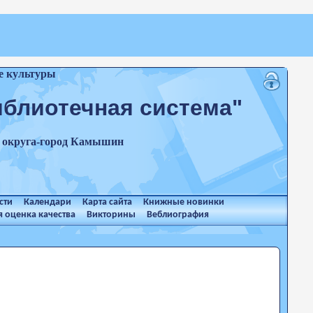
е культуры
иблиотечная система"
о округа-город Камышин
сти
Календари
Карта сайта
Книжные новинки
 оценка качества
Викторины
Веблиография