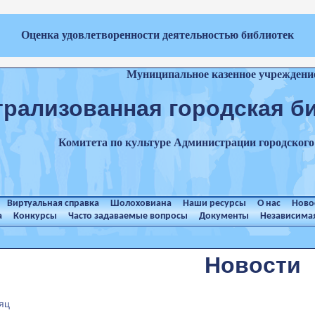
Оценка удовлетворенности деятельностью библиотек
Муниципальное казенное учреждени
трализованная городская б
Комитета по культуре Администрации городског
Виртуальная справка
Шолоховиана
Наши ресурсы
О нас
Ново
а
Конкурсы
Часто задаваемые вопросы
Документы
Независимая
Новости
яц