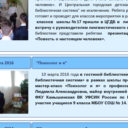
человеке». И Центральная городская детск
библиотечная система" не исключение. Ребята р
готовят и проводят для классов мероприятия в 
классов школы №17 пришли в ЦГДБ в лите
встречу с руководителем лингвистического 
библиотеки представили ребятам
презента
«Повесть о настоящем человеке».
та 2016
"Психолог и я"
10 марта 2016 года
в гостиной библиотек
библиотечная система» в рамках школы п
мастер-класс «Психолог и я» о професс
Людмила Александровна, майор внутренней
ФКУ Камышинская ВК УФСИН России по В
участие учащиеся 9 класса МБОУ СОШ № 14.