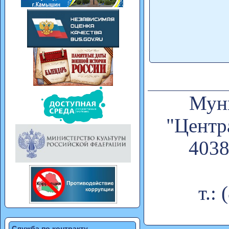
Муни
"Центр
4038
т.:
Служба по контракту