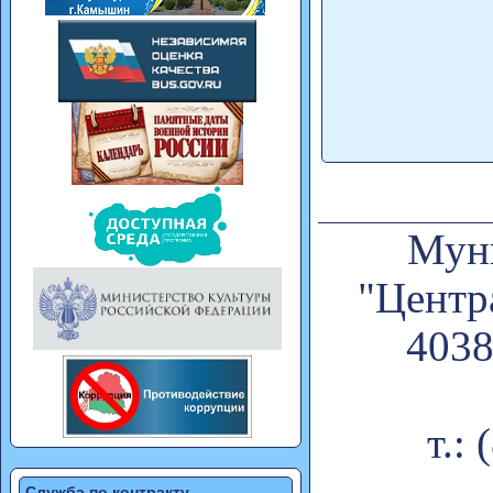
Муни
"Центр
4038
т.:
Служба по контракту