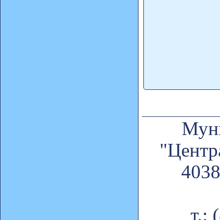
Муни
"Центр
4038
т.: